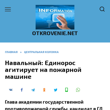
Перейти
к
содержанию
OTKROVENIE.NET
ГЛАВНАЯ
»
ЦЕНТРАЛЬНАЯ КОЛОНКА
Навальный: Единорос
агитирует на пожарной
машине
Глава академии государственной
противопожарной службы, кандидат в ГД