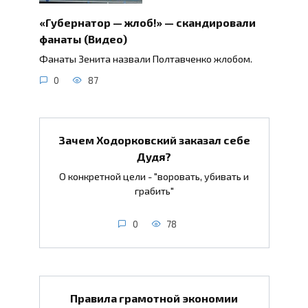
«Губернатор — жлоб!» — скандировали
фанаты (Видео)
Фанаты Зенита назвали Полтавченко жлобом.
0
87
Зачем Ходорковский заказал себе
Дудя?
О конкретной цели - "воровать, убивать и
грабить"
0
78
Правила грамотной экономии