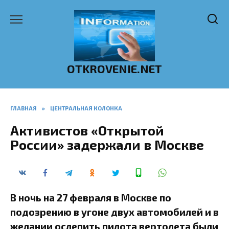
Перейти
к
содержанию
OTKROVENIE.NET
ГЛАВНАЯ
»
ЦЕНТРАЛЬНАЯ КОЛОНКА
Активистов «Открытой
России» задержали в Москве
В ночь на 27 февраля в Москве по
подозрению в угоне двух автомобилей и в
желании ослепить пилота вертолета были