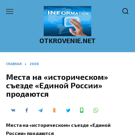
Перейти
к
содержанию
OTKROVENIE.NET
ГЛАВНАЯ
»
2008
Места на «историческом»
съезде «Единой России»
продаются
Места на «историческом» съезде «Единой
России» продаются