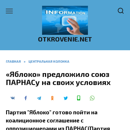
Перейти
к
содержанию
OTKROVENIE.NET
ГЛАВНАЯ
»
ЦЕНТРАЛЬНАЯ КОЛОНКА
«Яблоко» предложило союз
ПАРНАСу на своих условиях
Партия "Яблоко" готово пойти на
коалиционное соглашение с
оппозиционерами из ПАРНАС(Партия