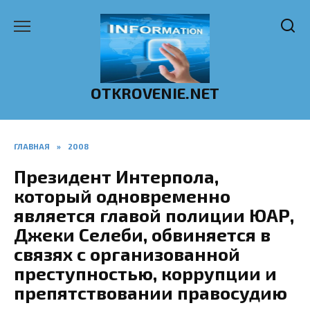
Перейти
к
содержанию
OTKROVENIE.NET
ГЛАВНАЯ
»
2008
Президент Интерпола,
который одновременно
является главой полиции ЮАР,
Джеки Селеби, обвиняется в
связях с организованной
преступностью, коррупции и
препятствовании правосудию