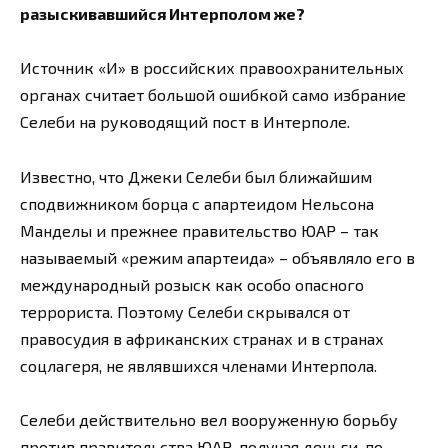
разыскивавшийся Интерполом же?
Источник «И» в российских правоохранительных
органах считает большой ошибкой само избрание
Селеби на руководящий пост в Интерполе.
Известно, что Джеки Селеби был ближайшим
сподвижником борца с апартеидом Нельсона
Манделы и прежнее правительство ЮАР – так
называемый «режим апартеида» – объявляло его в
международный розыск как особо опасного
террориста. Поэтому Селеби скрывался от
правосудия в африканских странах и в странах
соцлагеря, не являвшихся членами Интерпола.
Селеби действительно вел вооруженную борьбу
против правительства ЮАР, получая деньги, по