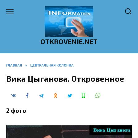
Перейти
к
содержанию
OTKROVENIE.NET
ГЛАВНАЯ
»
ЦЕНТРАЛЬНАЯ КОЛОНКА
Вика Цыганова. Откровенное
2 фото