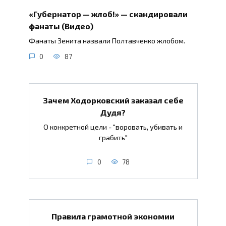
«Губернатор — жлоб!» — скандировали
фанаты (Видео)
Фанаты Зенита назвали Полтавченко жлобом.
0
87
Зачем Ходорковский заказал себе
Дудя?
О конкретной цели - "воровать, убивать и
грабить"
0
78
Правила грамотной экономии