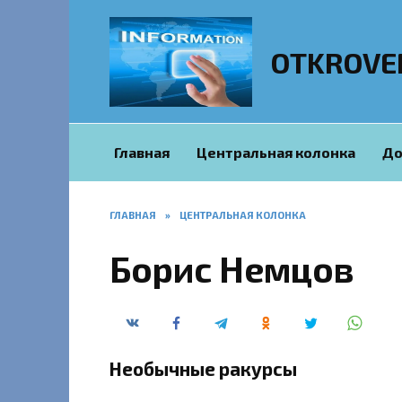
Перейти
к
содержанию
OTKROVE
Главная
Центральная колонка
До
ГЛАВНАЯ
»
ЦЕНТРАЛЬНАЯ КОЛОНКА
Борис Немцов
Необычные ракурсы