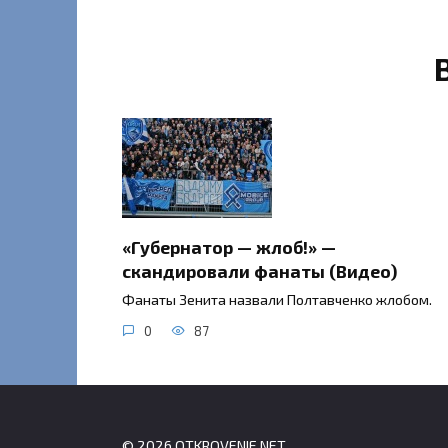
«Губернатор — жлоб!» —
скандировали фанаты (Видео)
Фанаты Зенита назвали Полтавченко жлобом.
0
87
© 2026 OTKROVENIE.NET