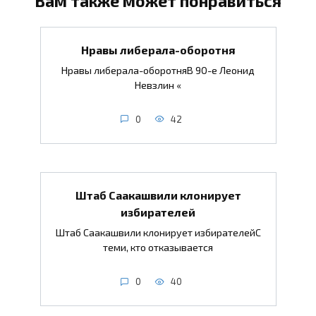
Вам также может понравиться
Нравы либерала-оборотня
Нравы либерала-оборотняВ 90-е Леонид
Невзлин «
0
42
Штаб Саакашвили клонирует
избирателей
Штаб Саакашвили клонирует избирателейС
теми, кто отказывается
0
40