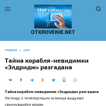
Перейти
к
содержанию
OTKROVENIE.NET
ГЛАВНАЯ
»
2007
Тайна корабля-невидимки
«Элдридж» разгадана
Тайна корабля-невидимки «Элдридж» разгадана
Легенду о телепортации эсминца выдумал
свихнувшийся моряк