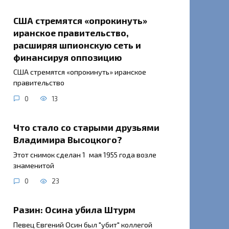
США стремятся «опрокинуть»
иранское правительство,
расширяя шпионскую сеть и
финансируя оппозицию
США стремятся «опрокинуть» иранское
правительство
0
13
Что стало со старыми друзьями
Владимира Высоцкого?
Этот снимок сделан 1 мая 1955 года возле
знаменитой
0
23
Разин: Осина убила Штурм
Певец Евгений Осин был "убит" коллегой