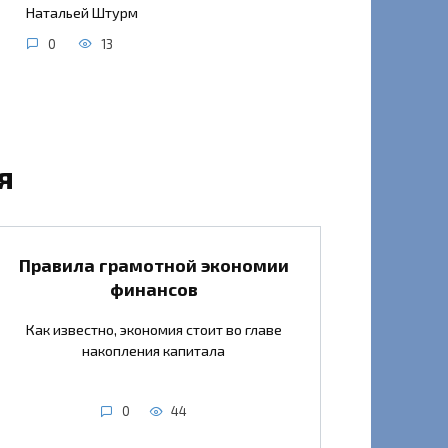
Натальей Штурм
0
13
я
Правила грамотной экономии
финансов
Как известно, экономия стоит во главе
накопления капитала
0
44