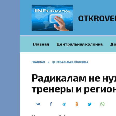
Перейти
к
содержанию
OTKROVE
Главная
Центральная колонка
До
ГЛАВНАЯ
»
ЦЕНТРАЛЬНАЯ КОЛОНКА
Радикалам не ну
тренеры и реги