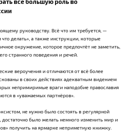
рать все большую роль во
ссии
оящему руководству. Всё что им требуется, —
и что делать», а также инструкции, которые
личное окружение, которое предпочтёт не заметить,
его странного поведения и речей.
ские вероучения и отличаются от всё более
скованы в своих действиях адекватным видением
торых непримиримые враги наподобие православия
аются в «уважаемых партнёров».
рксистом, не нужно было состоять в регулярной
 достаточно было желать немного изменить мир и
ов» получить на ярмарке неприметную книжку.