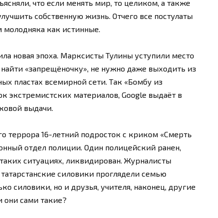
сняли, что если менять мир, то целиком, а также
улучшить собственную жизнь. Отчего все постулаты
 молодняка как истинные.
пила новая эпоха. Марксисты Тулины уступили место
ы найти «запрещёночку», не нужно даже выходить из
ных пластах всемирной сети. Так «Бомбу из
к экстремистских материалов, Google выдаёт в
ковой выдачи.
го террора 16-летний подросток с криком «Смерть
йонный отдел полиции. Один полицейский ранен,
 таких ситуациях, ликвидирован. Журналисты
то татарстанские силовики проглядели семью
ько силовики, но и друзья, учителя, наконец, другие
 они сами такие?