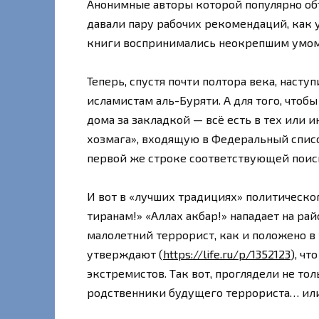
Анонимные авторы которой популярно объя
давали пару рабочих рекомендаций, как 
книги воспринимались неокрепшим умом
Теперь, спустя почти полтора века, насту
исламистам аль-Буряти. А для того, чтоб
дома за закладкой — всё есть в тех или и
хозмага», входящую в Федеральный списо
первой же строке соответствующей поис
И вот в «лучших традициях» политическо
тиранам!» «Аллах акбар!» нападает на ра
малолетний террорист, как и положено в
утверждают (
https://life.ru/p/1352123
), ч
экстремистов. Так вот, проглядели не тол
родственники будущего террориста… или