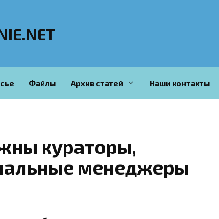
NIE.NET
сье
Файлы
Архив статей
Наши контакты
жны кураторы,
ональные менеджеры