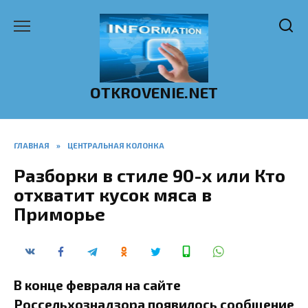
Перейти
к
содержанию
OTKROVENIE.NET
ГЛАВНАЯ
»
ЦЕНТРАЛЬНАЯ КОЛОНКА
Разборки в стиле 90-х или Кто
отхватит кусок мяса в
Приморье
В конце февраля на сайте
Россельхознадзора появилось сообщение