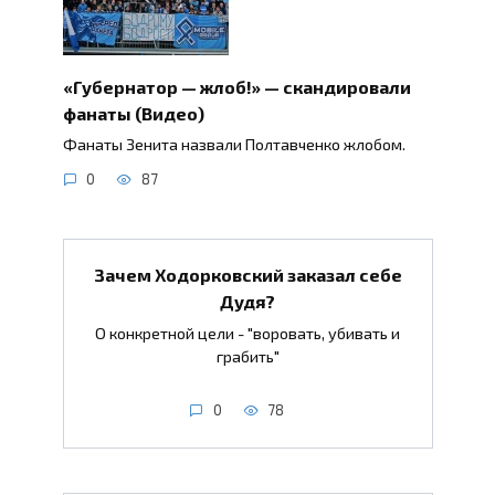
«Губернатор — жлоб!» — скандировали
фанаты (Видео)
Фанаты Зенита назвали Полтавченко жлобом.
0
87
Зачем Ходорковский заказал себе
Дудя?
О конкретной цели - "воровать, убивать и
грабить"
0
78