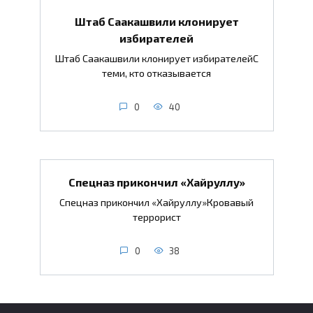
Штаб Саакашвили клонирует
избирателей
Штаб Саакашвили клонирует избирателейС
теми, кто отказывается
0
40
Спецназ прикончил «Хайруллу»
Спецназ прикончил «Хайруллу»Кровавый
террорист
0
38