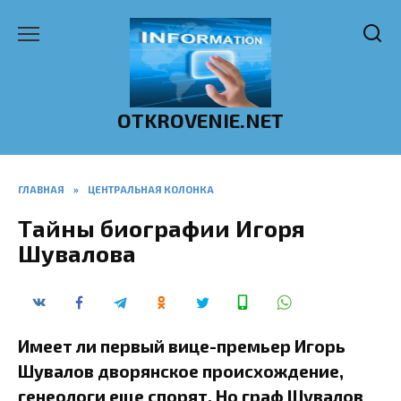
Перейти
к
содержанию
OTKROVENIE.NET
ГЛАВНАЯ
»
ЦЕНТРАЛЬНАЯ КОЛОНКА
Тайны биографии Игоря
Шувалова
Имеет ли первый вице-премьер Игорь
Шувалов дворянское происхождение,
генеологи еще спорят. Но граф Шувалов