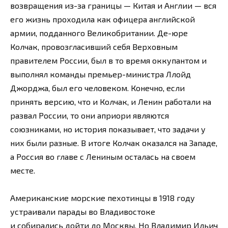
возвращения из-за границы — Китая и Англии — вся
его жизнь проходила как офицера английской
армии, подданного Великобритании. Де-юре
Колчак, провозгласивший себя Верховным
правителем России, был в то время оккупантом и
выполнял команды премьер-министра Ллойд
Джорджа, был его человеком. Конечно, если
принять версию, что и Колчак, и Ленин работали на
развал России, то они априори являются
союзниками, но история показывает, что задачи у
них были разные. В итоге Колчак оказался на Западе,
а Россия во главе с Лениным осталась на своем
месте.
Американские морские пехотинцы в 1918 году
устраивали парады во Владивостоке
и собирались дойти до Москвы. Но Владимир Ильич