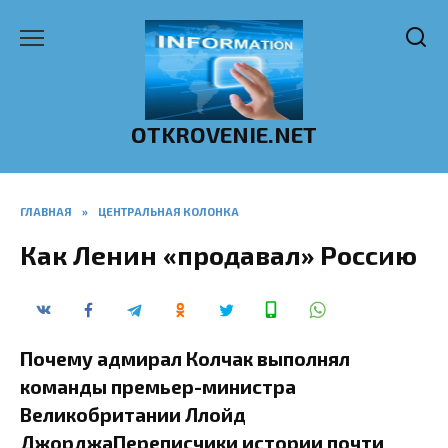
Перейти
к
содержанию
OTKROVENIE.NET
ГЛАВНАЯ
»
ЦЕНТРАЛЬНАЯ КОЛОНКА
Как Ленин «продавал» Россию
Почему адмирал Колчак выполнял
команды премьер-министра
Великобритании Ллойд
ДжорджаПереписчики истории почти