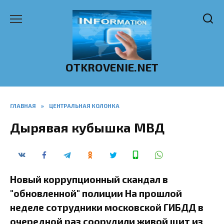
Перейти
к
содержанию
OTKROVENIE.NET
ГЛАВНАЯ
»
ЦЕНТРАЛЬНАЯ КОЛОНКА
Дырявая кубышка МВД
Новый коррупционный скандал в
"обновленной" полиции На прошлой
неделе сотрудники московской ГИБДД в
очередной раз соорудили живой щит из