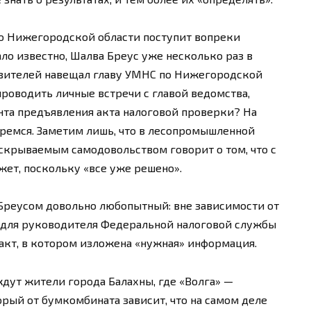
во Нижегородской области поступит вопреки
ало известно, Шалва Бреус уже несколько раз в
вителей навещал главу УМНС по Нижегородской
 проводить личные встречи с главой ведомства,
та предъявления акта налоговой проверки? На
еремся. Заметим лишь, что в лесопромышленной
 скрываемым самодовольством говорит о том, что с
жет, поскольку «все уже решено».
реусом довольно любопытный: вне зависимости от
, для руководителя Федеральной налоговой службы
 акт, в котором изложена «нужная» информация.
 ждут жители города Балахны, где «Волга» —
ый от бумкомбината зависит, что на самом деле