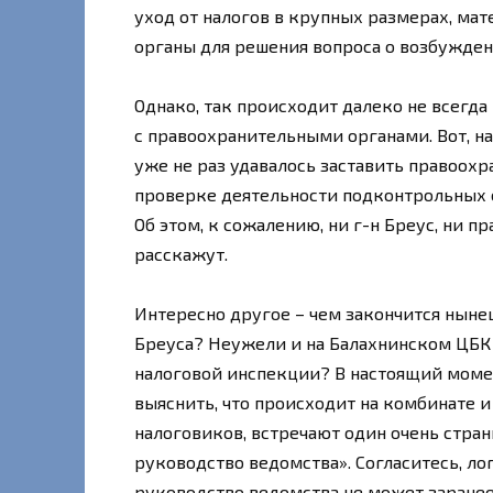
уход от налогов в крупных размерах, ма
органы для решения вопроса о возбужден
Однако, так происходит далеко не всегда
с правоохранительными органами. Вот, н
уже не раз удавалось заставить правоох
проверке деятельности подконтрольных 
Об этом, к сожалению, ни г-н Бреус, ни 
расскажут.
Интересно другое – чем закончится ныне
Бреуса? Неужели и на Балахнинском ЦБК х
налоговой инспекции? В настоящий момен
выяснить, что происходит на комбинате 
налоговиков, встречают один очень стра
руководство ведомства». Согласитесь, ло
руководство ведомства не может заранее 