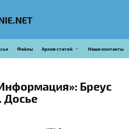
NIE.NET
сье
Файлы
Архив статей
Наши контакты
Информация»: Бреус
 Досье