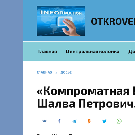
Перейти
к
содержанию
OTKROVE
Главная
Центральная колонка
До
ГЛАВНАЯ
»
ДОСЬЕ
«Компроматная 
Шалва Петрович.