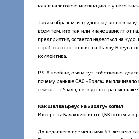
как в налоговою инспекцию и у него такж
Таким образом, и трудовому коллективу,
всем тем, кто так или иначе зависит от 
предприятия, остается надеяться на чудо. 
отработают не только на Шалву Бреуса, н
коллектива.
P.S. А вообще, о чем тут, собственно, дол
почему раньше ОАО «Волга» выплачивало в
сейчас – 2,5 млн, т.е. в десять раз меньше?
Как Шалва Бреус на «Волгу» копил
Интересы Балахнинского ЦБК оптом и в р
До недавнего времени имя 47-летнего гл