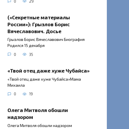
0
29
(«Секретные материалы
России»): Грызлов Борис
Вячеславович. Досье
Грызлов Борис Вячеславович Биография
Родился 15 декабря
0
35
«Твой отец даже хуже Чубайса»
«Твой отец даже хуже Чубайса»Мама
Михаила
0
19
Олега Митволя обошли
надзором
Олега Митволя обошли надзором