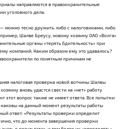
териалы направляются в правоохранительные
ии уголовного дела.
 — можно тесно дружить либо с налоговиками, либо
апример, Шалве Бреусу, новому хозяину ОАО «Волга»
ранительные органы «терять бдительность» при
ему компаний. Каким образом ему это удавалось?
правоохранители по понятным причинам не
шняя налоговая проверка новой вотчины Шалвы
озяину вновь удастся свести на «нет» работу
т этот вопрос также не имеет ответа. Все попытки
и каковы на данный момент результаты работы
нный ответ: «Результаты проверки определит
гично, что до момента завершения проверки
знать о результатах, и тем более их «определять».