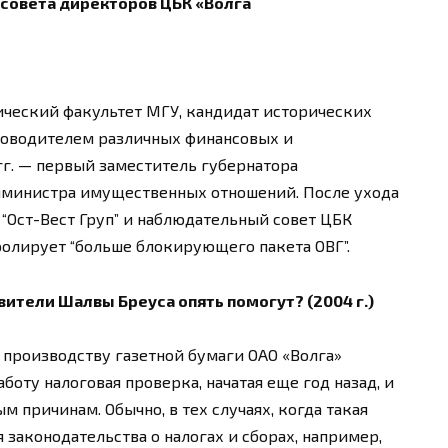
совета директоров ЦБК «Волга
омический факультет МГУ, кандидат исторических
уководителем различных финансовых и
гг. — первый заместитель губернатора
замминистра имущественных отношений. После ухода
 “Ост-Вест Груп” и наблюдательный совет ЦБК
тролирует “больше блокирующего пакета ОВГ”.
вители Шалвы Бреуса опять помогут? (2004 г.)
производству газетной бумаги ОАО «Волга»
аботу налоговая проверка, начатая еще год назад, и
м причинам. Обычно, в тех случаях, когда такая
законодательства о налогах и сборах, например,