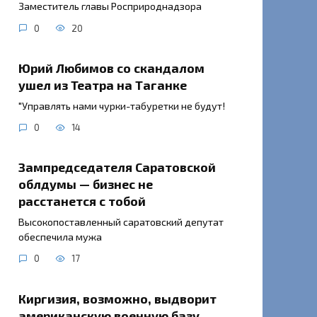
Заместитель главы Росприроднадзора
0
20
Юрий Любимов со скандалом
ушел из Театра на Таганке
"Управлять нами чурки-табуретки не будут!
0
14
Зампредседателя Саратовской
облдумы — бизнес не
расстанется с тобой
Высокопоставленный саратовский депутат
обеспечила мужа
0
17
Киргизия, возможно, выдворит
американскую военную базу