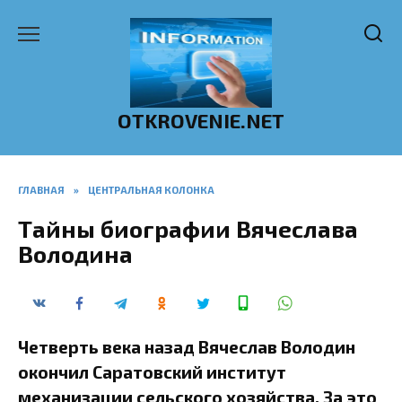
Перейти
к
содержанию
OTKROVENIE.NET
ГЛАВНАЯ
»
ЦЕНТРАЛЬНАЯ КОЛОНКА
Тайны биографии Вячеслава
Володина
Четверть века назад Вячеслав Володин
окончил Саратовский институт
механизации сельского хозяйства. За это