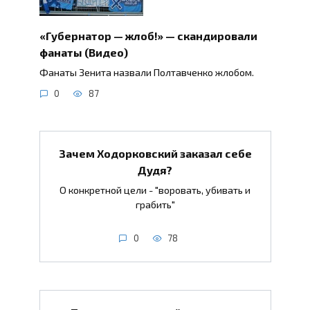
«Губернатор — жлоб!» — скандировали
фанаты (Видео)
Фанаты Зенита назвали Полтавченко жлобом.
0
87
Зачем Ходорковский заказал себе
Дудя?
О конкретной цели - "воровать, убивать и
грабить"
0
78