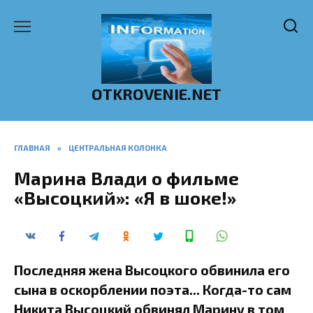
Перейти
к
содержанию
OTKROVENIE.NET
ГЛАВНАЯ
»
ЦЕНТРАЛЬНАЯ КОЛОНКА
Марина Влади о фильме
«Высоцкий»: «Я в шоке!»
Последняя жена Высоцкого обвинила его
сына в оскорблении поэта... Когда-то сам
Никита Высоцкий обвинял Марину в том