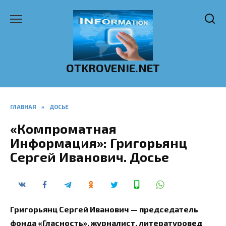
Перейти
к
содержанию
OTKROVENIE.NET
ГЛАВНАЯ
»
ДОСЬЕ
«Компроматная
Информация»: Григорьянц
Сергей Иванович. Досье
Григорьянц Сергей Иванович — председатель
фонда «Гласность», журналист, литературовед