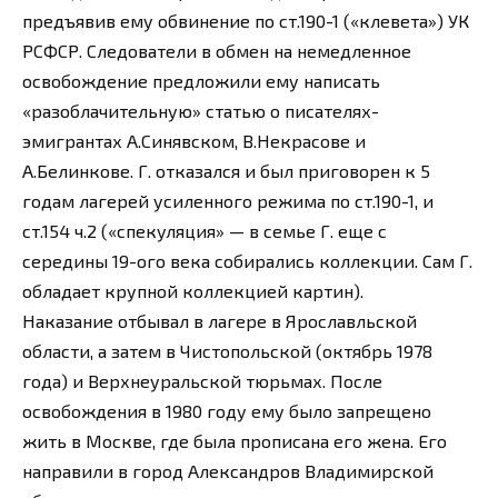
предъявив ему обвинение по ст.190-1 («клевета») УК
РСФСР. Следователи в обмен на немедленное
освобождение предложили ему написать
«разоблачительную» статью о писателях-
эмигрантах А.Синявском, В.Некрасове и
А.Белинкове. Г. отказался и был приговорен к 5
годам лагерей усиленного режима по ст.190-1, и
ст.154 ч.2 («спекуляция» — в семье Г. еще с
середины 19-ого века собирались коллекции. Сам Г.
обладает крупной коллекцией картин).
Наказание отбывал в лагере в Ярославльской
области, а затем в Чистопольской (октябрь 1978
года) и Верхнеуральской тюрьмах. После
освобождения в 1980 году ему было запрещено
жить в Москве, где была прописана его жена. Его
направили в город Александров Владимирской