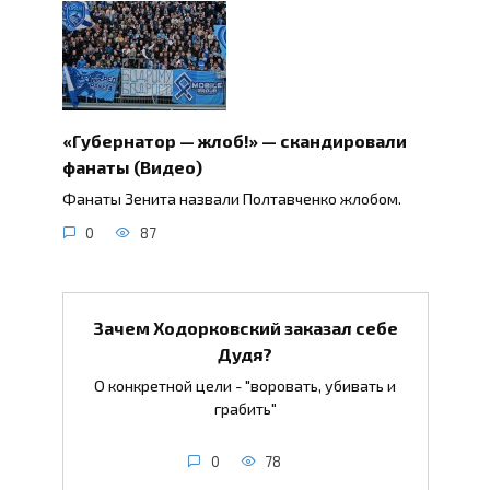
«Губернатор — жлоб!» — скандировали
фанаты (Видео)
Фанаты Зенита назвали Полтавченко жлобом.
0
87
Зачем Ходорковский заказал себе
Дудя?
О конкретной цели - "воровать, убивать и
грабить"
0
78