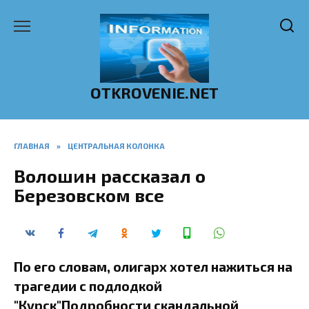
Перейти
к
содержанию
OTKROVENIE.NET
ГЛАВНАЯ
»
ЦЕНТРАЛЬНАЯ КОЛОНКА
Волошин рассказал о
Березовском все
По его словам, олигарх хотел нажиться на
трагедии с подлодкой
"Курск"Подробности скандальной