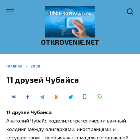
Перейти
к
содержанию
OTKROVENIE.NET
ГЛАВНАЯ
»
2008
11 друзей Чубайса
11 друзей Чубайса
Анатолий Чубайс поделил стратегически важный
холдинг между олигархами, иностранцами и
государством – необычная схема для сегодняшней