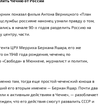
елить Чечню от России
орник показал фильм Антона Верницкого «План
цслужбы: россияне наконец узнали правду о том,
лись в начале 90-х годов разделить Россию на
центру, части.
гента ЦРУ Мерриха Беркана Яшара, его же
о он 1948 года рождения, чеченец по
 «Свобода» в Мюнхене, журналист и политик,
Именно там, тогда еще простой чеченский юноша в
авший его вторым именем — Беркан Яшар. Почти два
или к активным действиям в Чечне», — разоблачает
жден, что его действия смогут развалить СССР и