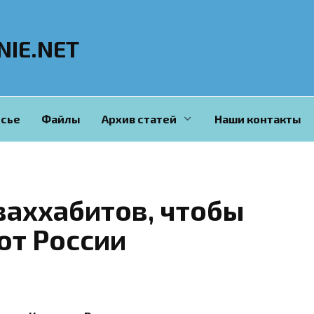
NIE.NET
сье
Файлы
Архив статей
Наши контакты
ваххабитов, чтобы
от России