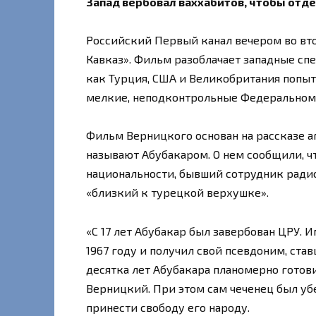
Запад вербовал ваххабитов, чтобы отд
Российский Первый канал вечером во вт
Кавказ». Фильм разоблачает западные спе
как Турция, США и Великобритания попыта
мелкие, неподконтрольные Федеральному 
Фильм Верницкого основан на рассказе а
называют Абубакаром. О нем сообщили, чт
национальности, бывший сотрудник радио
«близкий к турецкой верхушке».
«С 17 лет Абубакар был завербован ЦРУ. 
1967 году и получил свой псевдоним, ст
десятка лет Абубакара планомерно готов
Верницкий. При этом сам чеченец был убе
принести свободу его народу.