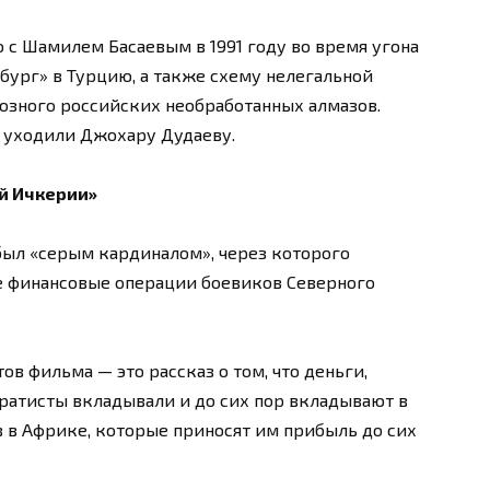
 с Шамилем Басаевым в 1991 году во время угона
ург» в Турцию, а также схему нелегальной
розного российских необработанных алмазов.
ы уходили Джохару Дудаеву.
й Ичкерии»
был «серым кардиналом», через которого
е финансовые операции боевиков Северного
в фильма — это рассказ о том, что деньги,
аратисты вкладывали и до сих пор вкладывают в
 в Африке, которые приносят им прибыль до сих