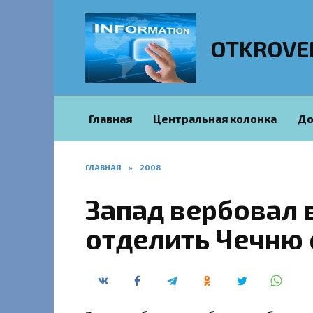
Перейти
к
содержанию
OTKROVE
Главная
Центральная колонка
До
ГЛАВНАЯ
»
2008
Запад вербовал 
отделить Чечню 