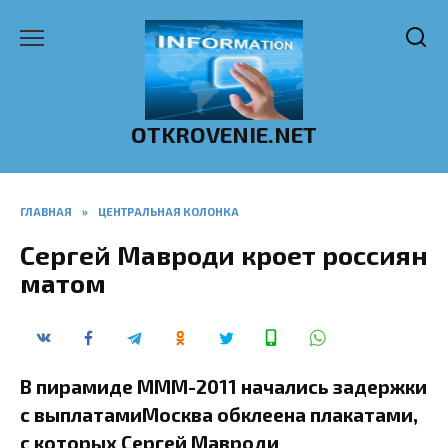
Перейти
к
содержанию
OTKROVENIE.NET
ГЛАВНАЯ
»
ЦЕНТРАЛЬНАЯ КОЛОНКА
Сергей Мавроди кроет россиян
матом
В пирамиде МММ-2011 начались задержки
с выплатамиМосква обклеена плакатами,
с которых Сергей Мавроди