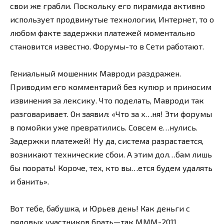
свои же грабли. Поскольку его пирамида активно
использует продвинутые технологии, Интернет, то о
любом факте задержки платежей моментально
становится известно. Форумы-то в Сети работают.
Гениальный мошенник Мавроди раздражен.
Приводим его комментарий без купюр и приносим
извинения за лексику. Что поделать, Мавроди так
разговаривает. Он заявил: «Что за х…ня! Эти форумы
в помойки уже превратились. Совсем е…нулись.
Задержки платежей! Ну да, система разрастается,
возникают технические сбои. А этим дол…бам лишь
бы поорать! Короче, тех, кто вы…ется будем удалять
и банить».
Вот тебе, бабушка, и Юрьев день! Как деньги с
рядовых участников брать—так МММ-2011