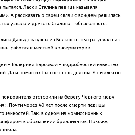
 пытался. Ласки Сталина певица называла
ми. А рассказать о своей связи с вождем решилась
ство узнало и другого Сталина – обнаженного.
алина Давыдова ушла из Большого театра, уехала из
знь, работая в местной консерватории.
цей – Валерией Барсовой – подробностей известно
ий. Да и роман их был не столь долгим. Кончился он
 покровителя отстроили на берегу Черного моря
ия». Почти через 40 лет после смерти певицы
гоценностей. Так, в одном из комиссионных
 сапфиром в обрамлении бриллиантов. Похоже,
вником.