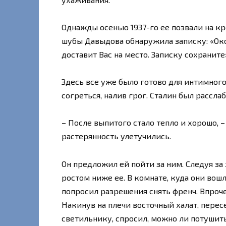
Однажды осенью 1937-го ее позвали на к
шубы Давыдова обнаружила записку: «Ок
доставит Вас на место. Записку сохраните»
Здесь все уже было готово для интимног
согреться, налив грог. Сталин был рассла
– После выпитого стало тепло и хорошо, 
растерянность улетучились.
Он предложил ей пойти за ним. Следуя за
ростом ниже ее. В комнате, куда они вошл
попросил разрешения снять френч. Впроче
Накинув на плечи восточный халат, пере
светильнику, спросил, можно ли потушить 