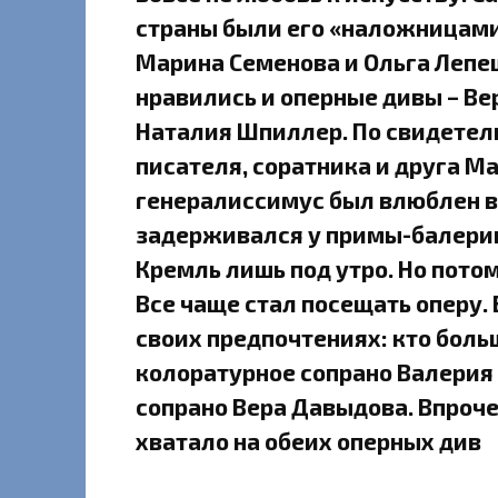
страны были его «наложницами»
Марина Семенова и Ольга Лепе
нравились и оперные дивы – Ве
Наталия Шпиллер. По свидетель
писателя, соратника и друга Ма
генералиссимус был влюблен в 
задерживался у примы-балерин
Кремль лишь под утро. Но потом
Все чаще стал посещать оперу. 
своих предпочтениях: кто больш
колоратурное сопрано Валерия
сопрано Вера Давыдова. Впроч
хватало на обеих оперных див