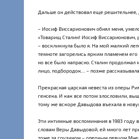
Дальше он действовал еще решительнее, д
– Иосиф Виссарионович обнял меня, умело
«Товарищ Сталин! Иосиф Виссарионович, р
– воскликнула было я. На мой жалкий леп
темноте загорелись ярким пламенем его з
но все было напрасно. Сталин продолжал 
лицо, подбородок… – позже рассказывала
Прекрасная царская невеста из оперы Ри
генсека. И как все потом злословили, вы
тому же вскоре Давыдова въехала в нов
Эти интимные воспоминания в 1983 году в
словам Веры Давыдовой, ей много лет п
тоже за грузином – оперным певцом Мче