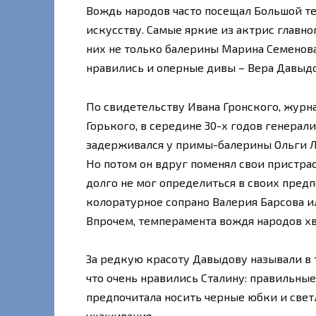
Вождь народов часто посещал Большой теа
искусству. Самые яркие из актрис главно
них не только балерины Марина Семенова
нравились и оперные дивы – Вера Давыдо
По свидетельству Ивана Гронского, журна
Горького, в середине 30-х годов генерали
задерживался у примы-балерины Ольги Л
Но потом он вдруг поменял свои пристрас
долго не мог определиться в своих предп
колоратурное сопрано Валерия Барсова и
Впрочем, темперамента вождя народов хв
За редкую красоту Давыдову называли в т
что очень нравились Сталину: правильные
предпочитала носить черные юбки и свет
ухаживания.