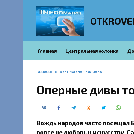
Перейти
к
содержанию
OTKROVE
Главная
Центральная колонка
До
ГЛАВНАЯ
»
ЦЕНТРАЛЬНАЯ КОЛОНКА
Оперные дивы т
Вождь народов часто посещал Б
вовсе не любовь к искусству. С