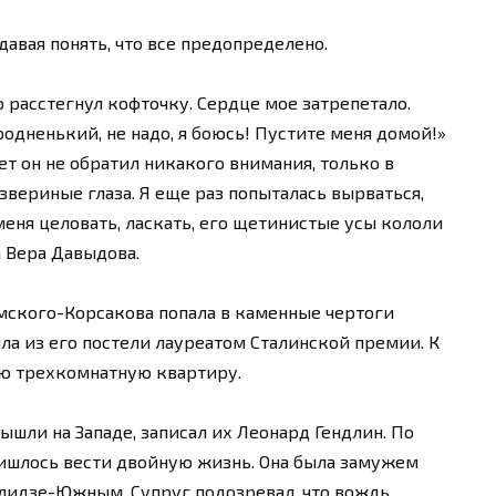
авая понять, что все предопределено.
 расстегнул кофточку. Сердце мое затрепетало.
одненький, не надо, я боюсь! Пустите меня домой!»
ет он не обратил никакого внимания, только в
вериные глаза. Я еще раз попыталась вырваться,
меня целовать, ласкать, его щетинистые усы кололи
 Вера Давыдова.
мского-Корсакова попала в каменные чертоги
шла из его постели лауреатом Сталинской премии. К
ую трехкомнатную квартиру.
ышли на Западе, записал их Леонард Гендлин. По
ришлось вести двойную жизнь. Она была замужем
лидзе-Южным. Супруг подозревал, что вождь