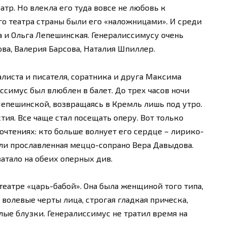
тр. Но влекла его туда вовсе не любовь к
го театра страны были его «наложницами». И среди
 и Ольга Лепешинская. Генералиссимусу очень
ва, Валерия Барсова, Наталия Шпиллер.
листа и писателя, соратника и друга Максима
ссимус был влюблен в балет. До трех часов ночи
епешинской, возвращаясь в Кремль лишь под утро.
тия. Все чаще стал посещать оперу. Вот только
очтениях: кто больше волнует его сердце – лирико-
ли прославленная меццо-сопрано Вера Давыдова.
атало на обеих оперных див.
еатре «царь-бабой». Она была женщиной того типа,
 волевые черты лица, строгая гладкая прическа,
лые блузки. Генералиссимус не тратил время на