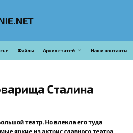
NIE.NET
сье
Файлы
Архив статей
Наши контакты
оварища Сталина
ольшой театр. Но влекла его туда
амые яркие из актрис главного театра