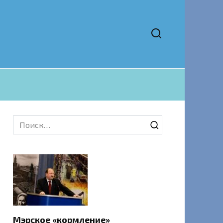
Search
for:
Мэрское «кормление»