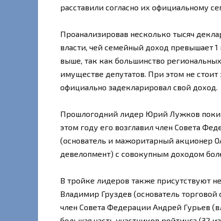
расставили согласно их официальному сем
Проанализировав несколько тысяч деклар
власти, чей семейный доход превышает 1 
выше, так как большинство региональных
имуществе депутатов. При этом не стоит з
официально задекларировал свой доход.
Прошлогодний лидер Юрий Лужков покинул
этом году его возглавил член Совета Фе
(основатель и мажоритарный акционер О
девелопмент) с совокупным доходом боле
В тройке лидеров также присутствуют не
Владимир Груздев (основатель торговой 
член Совета Федерации Андрей Гурьев (в
большая часть участников рейтинга (32 и