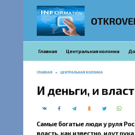
Перейти
к
содержанию
OTKROVE
Главная
Центральная колонка
До
ГЛАВНАЯ
»
ЦЕНТРАЛЬНАЯ КОЛОНКА
И деньги, и власт
Самые богатые люди у руля Ро
власть, как известно, идут рук