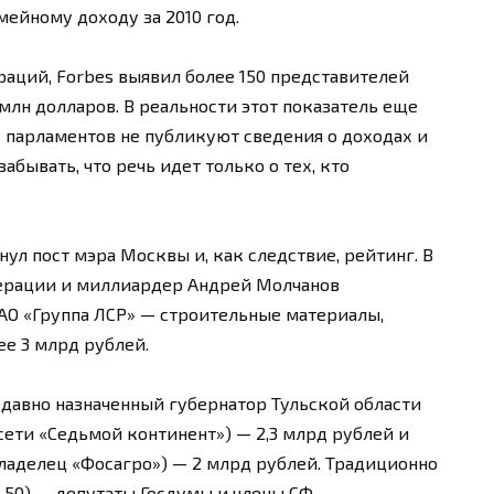
ейному доходу за 2010 год.
аций, Forbes выявил более 150 представителей
млн долларов. В реальности этот показатель еще
 парламентов не публикуют сведения о доходах и
абывать, что речь идет только о тех, кто
 пост мэра Москвы и, как следствие, рейтинг. В
дерации и миллиардер Андрей Молчанов
АО «Группа ЛСР» — строительные материалы,
е 3 млрд рублей.
давно назначенный губернатор Тульской области
сети «Седьмой континент») — 2,3 млрд рублей и
ладелец «Фосагро») — 2 млрд рублей. Традиционно
з 50) — депутаты Госдумы и члены СФ.