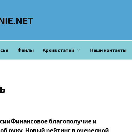
NIE.NET
сье
Файлы
Архив статей
Наши контакты
ь
ссииФинансовое благополучие и
а об руку. Новый рейтинг в очередной