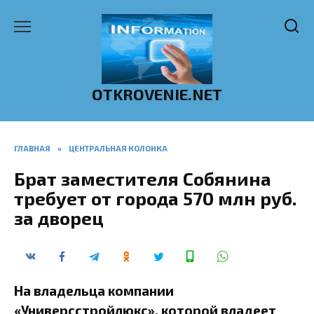
Перейти
к
содержанию
OTKROVENIE.NET
ГЛАВНАЯ
»
ЦЕНТРАЛЬНАЯ КОЛОНКА
Брат заместителя Собянина
требует от города 570 млн руб.
за дворец
На владельца компании
«Универсстройлюкс», которой владеет