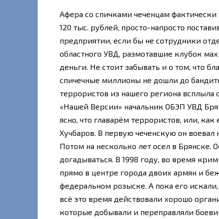
Афера со спичками чеченцам фактически 
120 тыс. рублей, просто-напросто постав
предприятии, если бы не сотрудники отд
областного УВД, размотавшие клубок ма
деньги. Не стоит забывать и о том, что 
спичечные миллионы не дошли до бандит
террористов из нашего региона всплыла с
«Нашей Версии» начальник ОБЭП УВД Брян
ясно, что главарём террористов, или, ка
Хучбаров. В первую чеченскую он воевал 
Потом на несколько лет осел в Брянске. О
догадываться. В 1998 году, во время кри
прямо в центре города двоих армян и беж
федеральном розыске. А пока его искали,
всё это время действовали хорошо орган
которые добывали и переправляли боеви