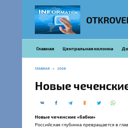
Перейти
к
содержанию
OTKROVE
Главная
Центральная колонка
До
ГЛАВНАЯ
»
2008
Новые чеченские
Новые чеченские «бабки»
Российская глубинка превращается в гл