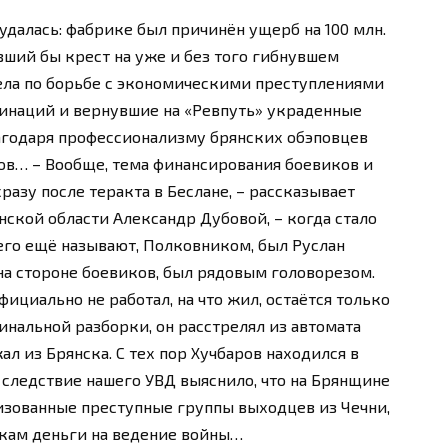
удалась: фабрике был причинён ущерб на 100 млн.
ивший бы крест на уже и без того гибнувшем
ела по борьбе с экономическими преступлениями
хинаций и вернувшие на «Ревпуть» украденные
благодаря профессионализму брянских обэповцев
ов… – Вообще, тема финансирования боевиков и
разу после теракта в Беслане, – рассказывает
ской области Александр Дубовой, – когда стало
к его ещё называют, Полковником, был Руслан
на стороне боевиков, был рядовым головорезом.
фициально не работал, на что жил, остаётся только
минальной разборки, он расстрелял из автомата
ал из Брянска. С тех пор Хучбаров находился в
 следствие нашего УВД выяснило, что на Брянщине
изованные преступные группы выходцев из Чечни,
кам деньги на ведение войны…