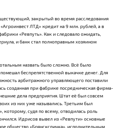
существующий, закрытый во время расследования
 «Агроинвест ЛТД» кредит на 9 млн. рублей, а в
фабрики «Ревпуть». Как и следовало ожидать,
ернула, и банк стал полноправным хозяином
тотальным назвать было сложно. Всё было
е помешал беспрепятственной выкачке денег. Для
олжность арбитражного управляющего поставили
лась созданная при фабрике посредническая фирма-
 внешние дела предприятия. Штат её был совсем
воих из них уже назывались. Третьим был
, которому, судя по всему, отводилась роль
кончился. Идрисов вывел из «Ревпути» основные
рное общество «Брянскспичка», исполнительным