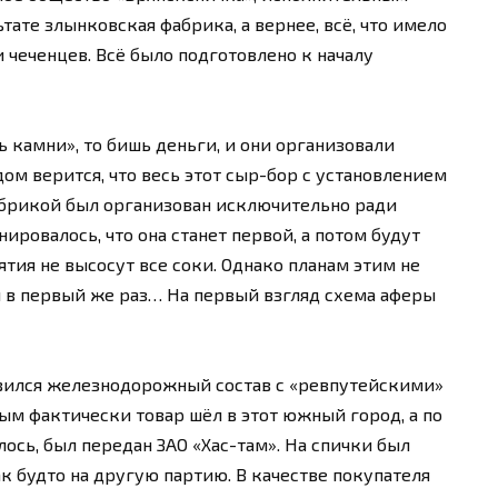
тате злынковская фабрика, а вернее, всё, что имело
и чеченцев. Всё было подготовлено к началу
 камни», то бишь деньги, и они организовали
дом верится, что весь этот сыр-бор с установлением
абрикой был организован исключительно ради
ировалось, что она станет первой, а потом будут
иятия не высосут все соки. Однако планам этим не
 в первый же раз… На первый взгляд схема аферы
авился железнодорожный состав с «ревпутейскими»
м фактически товар шёл в этот южный город, а по
ось, был передан ЗАО «Хас-там». На спички был
к будто на другую партию. В качестве покупателя