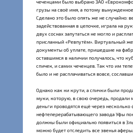
чеченцами было выбрано ЗАО «Еврокомфо
грузы на своё имя, а потому вынужденно
Сделано это было опять же не случайно: 
задействованная в цепочке, играла на р
двух соснах запутаться не могло и распла
присланный «Ревпутём». Виртуальный же,
документы об уплате, пришедшие на фабрик
оставшимся в наличии получалось, что к
спичек, и самих чеченцев. Так что им теп
было и не расплачиваться вовсе, сославш
Однако как ни крути, а спички были про
муки, которую, в свою очередь, продали
деньги проводятся ещё через несколько ф
нефтеперерабатывающего завода Уфы поку
должны были официально появиться в Злы
можно будет отследить все звенья аферы