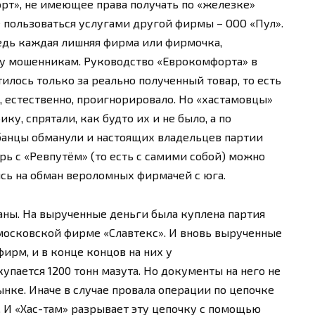
рт», не имеющее права получать по «железке»
е пользоваться услугами другой фирмы – ООО «Пул».
ведь каждая лишняя фирма или фирмочка,
уку мошенникам. Руководство «Еврокомфорта» в
тилось только за реально полученный товар, то есть
 естественно, проигнорировало. Но «хастамовцы»
у, спрятали, как будто их и не было, а по
убанцы обманули и настоящих владельцев партии
ерь с «Ревпутём» (то есть с самими собой) можно
ись на обман вероломных фирмачей с юга.
даны. На вырученные деньги была куплена партия
 московской фирме «Славтекс». И вновь вырученные
ирм, и в конце концов на них у
пается 1200 тонн мазута. Но документы на него не
нке. Иначе в случае провала операции по цепочке
. И «Хас-там» разрывает эту цепочку с помощью