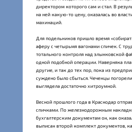
директором которого сам и стал. В резуль
на ней какую-то цену, оказалась во власт
махинаций.
Для подельников пришло время «собирать
аферу с четырьмя вагонами спичек. С тру
тотального контроля над злынковской ф
одной подобной операции. Наверняка план
другие, и так до тех пор, пока из предпр
суждено было сбыться. Чеченцы погорели
выглядела достаточно хитроумной.
Весной прошлого года в Краснодар отпр
спичками. По железнодорожным накладны
бухгалтерским документам он, как оказал
выписан второй комплект документов, ка