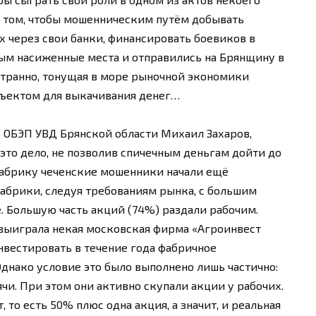
 в том, чтобы мошенническим путём добывать
их через свои банки, финансировать боевиков в
вым насиженные места и отправились на Брянщину в
странно, тонущая в море рыночной экономики
бъектом для выкачивания денег…
 ОБЭП УВД Брянской области Михаил Захаров,
 это дело, не позволив спичечным деньгам дойти до
фабрику чеченские мошенники начали ещё
фабрики, следуя требованиям рынка, с большим
 Большую часть акций (74%) раздали рабочим.
 выиграла некая московская фирма «Агроинвест
нвестировать в течение года фабричное
 Однако условие это было выполнено лишь частично:
ячи. При этом они активно скупали акции у рабочих.
, то есть 50% плюс одна акция, а значит, и реальная