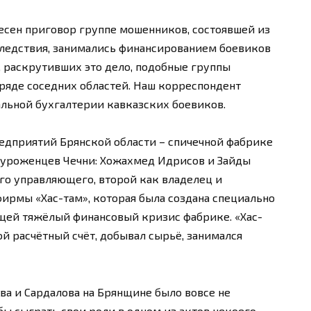
есен приговор группе мошенников, состоявшей из
следствия, занимались финансированием боевиков
, раскрутивших это дело, подобные группы
 ряде соседних областей. Наш корреспондент
льной бухгалтерии кавказских боевиков.
редприятий Брянской области – спичечной фабрике
ое уроженцев Чечни: Хожахмед Идрисов и Зайды
го управляющего, второй как владелец и
ирмы «Хас-там», которая была создана специально
ющей тяжёлый финансовый кризис фабрике. «Хас-
й расчётный счёт, добывал сырьё, занимался
ва и Сардалова на Брянщине было вовсе не
бы сыграть свои роли в одном из актов некоего