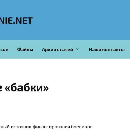
NIE.NET
сье
Файлы
Архив статей
Наши контакты
 «бабки»
авный источник финансирования боевиков