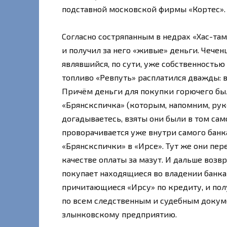
подставной московской фирмы «Кортес».
Согласно состряпанным в недрах «Хас-та
и получил за него «живые» деньги. Чечен
являвшийся, по сути, уже собственностью 
топливо «Ревпуть» расплатился дважды: в
Причём деньги для покупки горючего был
«Брянскспичка» (которым, напомним, рук
догадываетесь, взяты они были в том са
проворачивается уже внутри самого банк
«Брянскспички» в «Ирсе». Тут же они пер
качестве оплаты за мазут. И дальше возв
покупает находящиеся во владении банка
причитающиеся «Ирсу» по кредиту, и пол
по всем следственным и судебным докум
злынковскому предприятию.