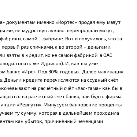
ма» документам именно «Кортес» продал ему мазут
цы же, не мудрствуя лукаво, перепродали мазут,
фабрики, самой… фабрике. Вот и получилось, что за
 первый раз спичками, а во второй – деньгами.
и взяты в кредит, но не самой фабрикой, а ОАО
оводил опять же Идрисов). И, как вы уже
мом банке «Ирс». Под 30% годовых. Далее махинация
а. Деньги кредита перечисляются на ссудный счёт
екочёвывают на расчётный счёт «Хас-тама» как бы в
ращаются на расчётный счёт банка, как будто фирма
 акции «Ревпути». Минусуем банковские проценты,
учаем ту сумму, которая в дальнейшем проходила
ентам как убыток, причинённый чеченцами