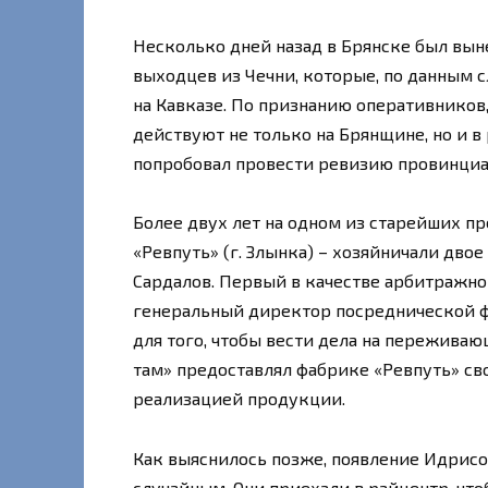
Несколько дней назад в Брянске был вын
выходцев из Чечни, которые, по данным 
на Кавказе. По признанию оперативников
действуют не только на Брянщине, но и в
попробовал провести ревизию провинциа
Более двух лет на одном из старейших п
«Ревпуть» (г. Злынка) – хозяйничали дв
Сардалов. Первый в качестве арбитражно
генеральный директор посреднической ф
для того, чтобы вести дела на пережива
там» предоставлял фабрике «Ревпуть» сво
реализацией продукции.
Как выяснилось позже, появление Идрисо
случайным. Они приехали в райцентр, что