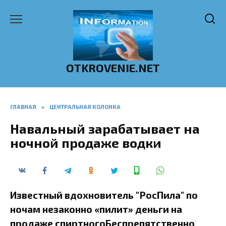
Перейти
к
содержанию
OTKROVENIE.NET
ГЛАВНАЯ
»
ЦЕНТРАЛЬНАЯ КОЛОНКА
Навальный зарабатывает на
ночной продаже водки
Известный вдохновитель "РосПила" по
ночам незаконно «пилит» деньги на
продаже спиртногоБеспрепятственно