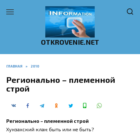
Перейти
к
содержанию
OTKROVENIE.NET
ГЛАВНАЯ
»
2010
Регионально – племенной
строй
Регионально – племенной строй
Хунзахский клан: быть или не быть?