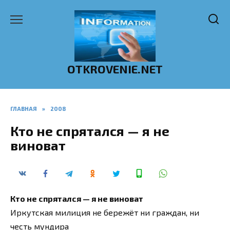
Перейти
к
содержанию
OTKROVENIE.NET
ГЛАВНАЯ
»
2008
Кто не спрятался — я не
виноват
Кто не спрятался — я не виноват
Иркутская милиция не бережёт ни граждан, ни
честь мундира