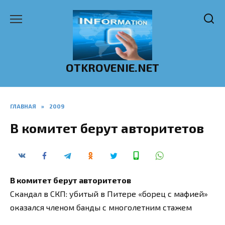
Перейти
к
содержанию
OTKROVENIE.NET
ГЛАВНАЯ
»
2009
В комитет берут авторитетов
В комитет берут авторитетов
Скандал в СКП: убитый в Питере «борец с мафией»
оказался членом банды с многолетним стажем