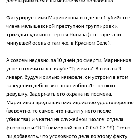
договариваться с вымогателями полюбовно.
Фигурирует имя Марининова и в деле об убийстве
члена малышевской преступной группировки,
трижды судимого Сергея Нягина (его зарезали
минувшей осенью там же, в Красном Селе).
А совсем недавно, за 10 дней до смерти, Марининов
успел отличиться в клубе “Три кита”. В ночь на 3
января, будучи сильно навеселе, он устроил в этом
заведении дебош, жестоко избив 20-летнюю
девушку. Задержать его охрана не посмела,
Марининов предъявил милицейское удостоверение
(вероятно, то самое, что нашли у него после
убийства) и укатил на служебной “Волге” отдела
физзащиты СКП (номерной знак О 047 СК 98). Стоит
ли добавлять, что уголовного дела по этому факту