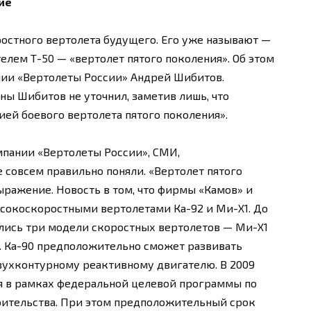
ие
ростного вертолета будущего. Его уже называют —
елем Т-50 — «вертолет пятого поколения». Об этом
ии «Вертолеты России» Андрей Шибитов.
ы Шибитов не уточнил, заметив лишь, что
ией боевого вертолета пятого поколения».
мпании «Вертолеты России», СМИ,
 совсем правильно поняли. «Вертолет пятого
ыражение. Новость в том, что фирмы «Камов» и
сокоскоростными вертолетами Ка-92 и Ми-Х1. До
лись три модели скоростных вертолетов — Ми-X1
а. Ка-90 предположительно сможет развивать
двухконтурному реактивному двигателю. В 2009
ся в рамках федеральной целевой программы по
оительства. При этом предположительный срок