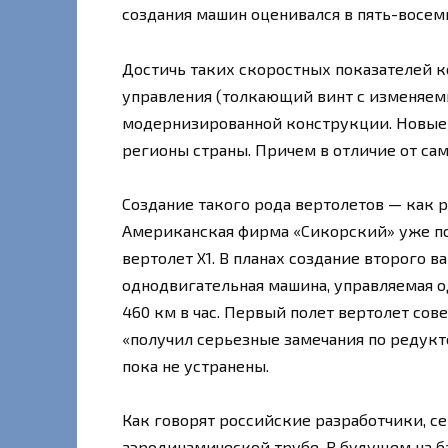
создания машин оценивался в пять-восемь
Достичь таких скоростных показателей к
управления (толкающий винт с изменяемы
модернизированной конструкции. Новые
регионы страны. Причем в отличие от са
Создание такого рода вертолетов — как ра
Американская фирма «Сикорский» уже по
вертолет Х1. В планах создание второго в
однодвигательная машина, управляемая 
460 км в час. Первый полет вертолет сов
«получил серьезные замечания по редукт
пока не устранены.
Как говорят российские разработчики, се
аэродинамической трубе. В будущем на ба