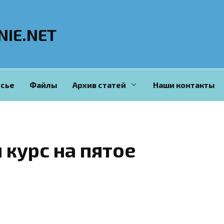
NIE.NET
сье
Файлы
Архив статей
Наши контакты
 курс на пятое