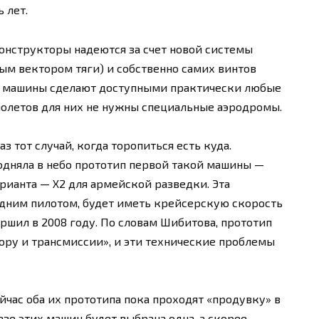
 лет.
онструкторы надеются за счет новой системы
м вектором тяги) и собственно самих винтов
 машины сделают доступными практически любые
молетов для них не нужны специальные аэродромы.
з тот случай, когда торопиться есть куда.
дняла в небо прототип первой такой машины —
арианта — Х2 для армейской разведки. Эта
одним пилотом, будет иметь крейсерскую скорость
ершил в 2008 году. По словам Шибитова, прототип
ору и трансмиссии», и эти технические проблемы
йчас оба их прототипа пока проходят «продувку» в
зе этих машин будет выбрана одна, а скорее —