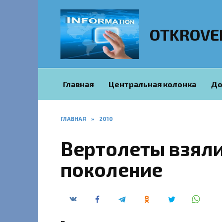
Перейти
к
содержанию
OTKROVE
Главная
Центральная колонка
До
ГЛАВНАЯ
»
2010
Вертолеты взяли
поколение