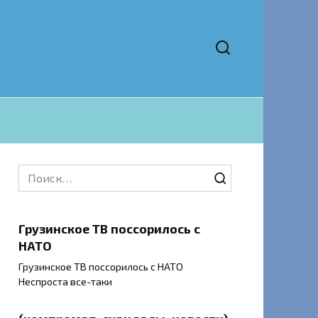
Search
for:
Грузинское ТВ поссорилось с
НАТО
Грузинское ТВ поссорилось с НАТО
Неспроста все-таки