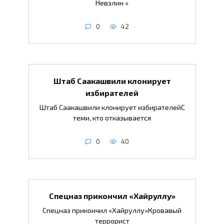
Невзлин «
0
42
Штаб Саакашвили клонирует
избирателей
Штаб Саакашвили клонирует избирателейС
теми, кто отказывается
0
40
Спецназ прикончил «Хайруллу»
Спецназ прикончил «Хайруллу»Кровавый
террорист