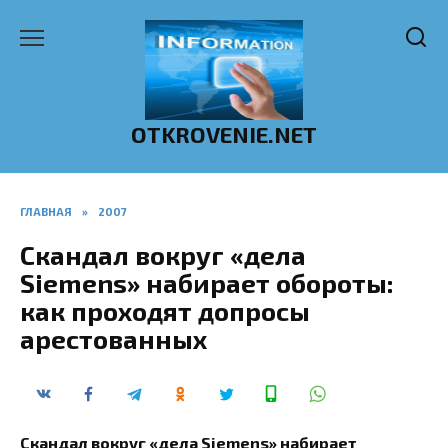
Перейти
к
содержанию
OTKROVENIE.NET
ГЛАВНАЯ
»
2007
Скандал вокруг «дела
Siemens» набирает обороты:
как проходят допросы
арестованных
Скандал вокруг «дела Siemens» набирает