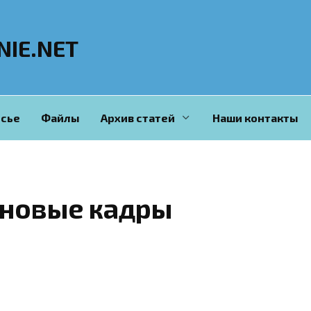
NIE.NET
сье
Файлы
Архив статей
Наши контакты
новые кадры