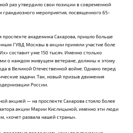
ой раз утвердило свои позиции в современной
м грандиозного мероприятия, посвященного 65-
м проспекте академика Сахарова, пришло больше
анным ГУВД Москвы в акции приняли участие боле
ШИх» составит уже 150 тысяч. Именно столько
ьми о каждом живущем ветеране, должны к этому
ода в Великой Отечественной войне. Однако перед
ческие задачи. Так, новый призыв движения
одернизации России.
ой акцией — на проспекте Сахарова стояло более
изатора акции Марии Кислицыной, именно эти люди
ам, «хочет развала нашей страны».
ь предстоит продолжать нашу политическую