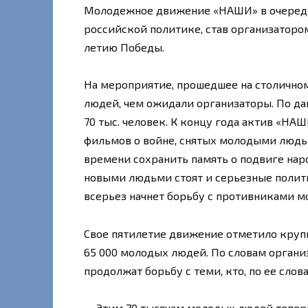
Молодежное движение «НАШИ» в очередн
российской политике, став организаторо
летию Победы.
На мероприятие, прошедшее на столично
людей, чем ожидали организаторы. По д
70 тыс. человек. К концу года актив «НА
фильмов о войне, снятых молодыми люд
времени сохранить память о подвиге нар
новыми людьми стоят и серьезные полити
всерьез начнет борьбу с противниками м
Свое пятилетие движение отметило крупн
65 000 молодых людей. По словам орган
продолжат борьбу с теми, кто, по ее слов
— Этим 70 тысячам молодых людей тепер