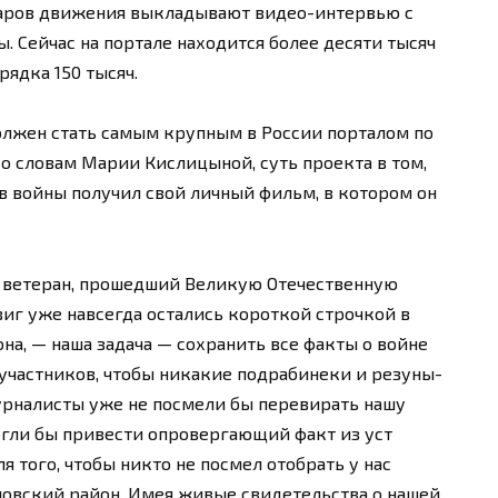
саров движения выкладывают видео-интервью с
 Сейчас на портале находится более десяти тысяч
рядка 150 тысяч.
олжен стать самым крупным в России порталом по
о словам Марии Кислицыной, суть проекта в том,
 войны получил свой личный фильм, в котором он
т ветеран, прошедший Великую Отечественную
одвиг уже навсегда остались короткой строчкой в
на, — наша задача — сохранить все факты о войне
 участников, чтобы никакие подрабинеки и резуны-
рналисты уже не посмели бы перевирать нашу
огли бы привести опровергающий факт из уст
я того, чтобы никто не посмел отобрать у нас
ловский район. Имея живые свидетельства о нашей