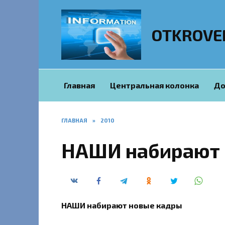
Перейти
к
содержанию
OTKROVE
Главная
Центральная колонка
До
ГЛАВНАЯ
»
2010
НАШИ набирают 
НАШИ набирают новые кадры