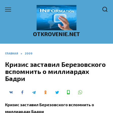
Перейти
к
содержанию
OTKROVENIE.NET
ГЛАВНАЯ
»
2009
Кризис заставил Березовского
вспомнить о миллиардах
Бадри
Кризис заставил Березовского вспомнить о
миллиардах Бадри