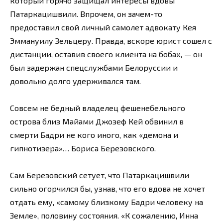
который горячо защищал интересы вдовы
Патаркацишвили. Впрочем, он зачем-то
предоставил свой личный самолет адвокату Кея
Эммануилу Зельцеру. Правда, вскоре юрист сошел с
дистанции, оставив своего клиента на бобах, — он
был задержан спецслужбами Белоруссии и
довольно долго удерживался там.
Совсем не бедный владелец фешенебельного
острова близ Майами Джозеф Кей обвинил в
смерти Бадри не кого иного, как «демона и
гипнотизера»… Бориса Березовского.
Сам Березовский сетует, что Патаркацишвили
сильно огорчился бы, узнав, что его вдова не хочет
отдать ему, «самому близкому Бадри человеку на
Земле», половину состояния. «К сожалению, Инна