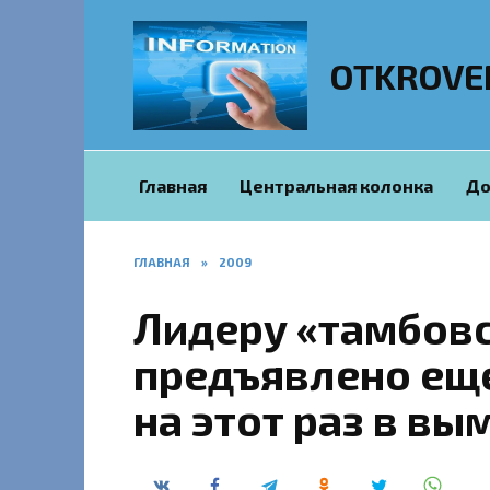
Перейти
к
содержанию
OTKROVE
Главная
Центральная колонка
До
ГЛАВНАЯ
»
2009
Лидеру «тамбовс
предъявлено ещ
на этот раз в вы