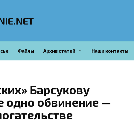
NIE.NET
сье
Файлы
Архив статей
Наши контакты
ких» Барсукову
е одно обвинение —
могательстве