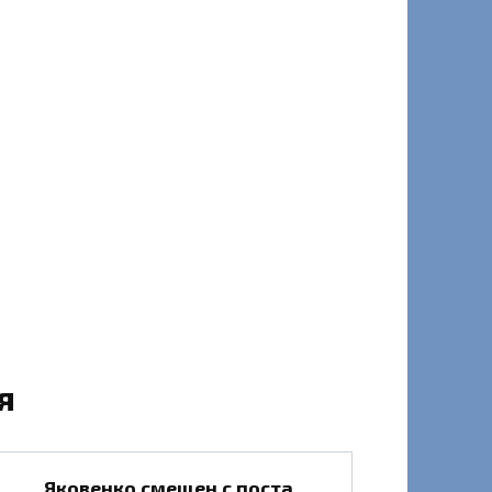
я
Яковенко смещен с поста