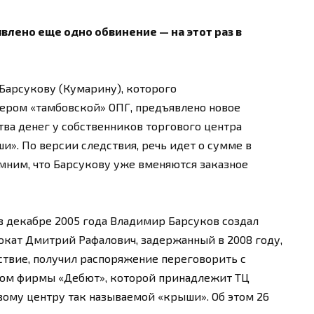
влено еще одно обвинение — на этот раз в
арсукову (Кумарину), которого
ером «тамбовской» ОПГ, предъявлено новое
ва денег у собственников торгового центра
». По версии следствия, речь идет о сумме в
помним, что Барсукову уже вменяются заказное
в декабре 2005 года Владимир Барсуков создал
окат Дмитрий Рафалович, задержанный в 2008 году,
едствие, получил распоряжение переговорить с
ом фирмы «Дебют», которой принадлежит ТЦ
вому центру так называемой «крыши». Об этом 26