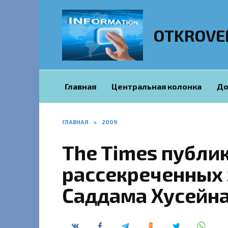
Перейти
к
содержанию
OTKROVE
Главная
Центральная колонка
До
ГЛАВНАЯ
»
2009
The Times публи
рассекреченных 
Саддама Хусейн