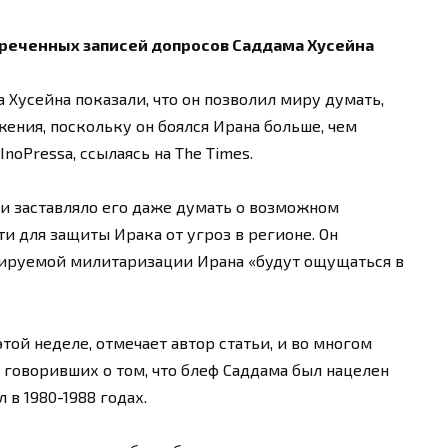
креченных записей допросов Саддама Хусейна
Хусейна показали, что он позволил миру думать,
жения, поскольку он боялся Ирана больше, чем
noPressa, ссылаясь на The Times.
ми заставляло его даже думать о возможном
и для защиты Ирака от угроз в регионе. Он
лируемой милитаризации Ирана «будут ощущаться в
ой неделе, отмечает автор статьи, и во многом
говоривших о том, что блеф Саддама был нацелен
л в 1980-1988 годах.