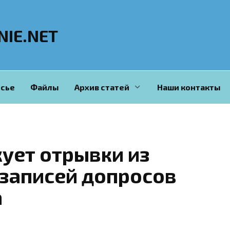
NIE.NET
сье
Файлы
Архив статей
Наши контакты
кует отрывки из
записей допросов
а