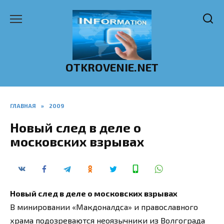
Перейти
к
содержанию
OTKROVENIE.NET
ГЛАВНАЯ
»
2009
Новый след в деле о
московских взрывах
Новый след в деле о московских взрывах
В минировании «Макдоналдса» и православного
храма подозреваются неоязычники из Волгограда