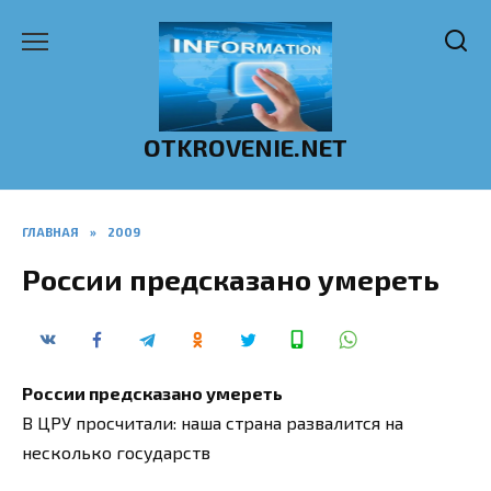
Перейти
к
содержанию
OTKROVENIE.NET
ГЛАВНАЯ
»
2009
России предсказано умереть
России предсказано умереть
В ЦРУ просчитали: наша страна развалится на
несколько государств