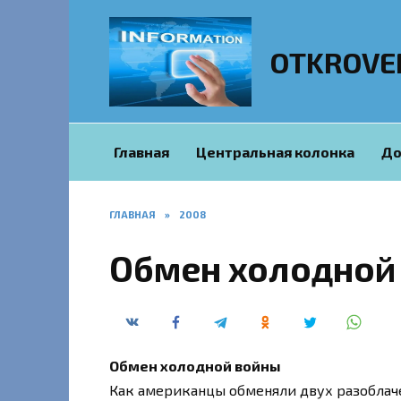
Перейти
к
содержанию
OTKROVE
Главная
Центральная колонка
До
ГЛАВНАЯ
»
2008
Обмен холодной
Обмен холодной войны
Как американцы обменяли двух разоблач