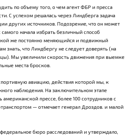
удить по объему того, о чем агент ФБР и пресса
ти. С успехом решалась через Линдберга задача
и других источников. Подозрение, что он может
с самого начала избрать безличный способ
такой же постоянно меняющийся и подвижный
м знать, что Линдбергу не следует доверять (на
ьцы). Мы увеличили скорость движения при выемке
льные места бросков.
 спортивную авиацию, действия которой мы, к
жного наблюдения. На заключительном этапе
ь американской прессе, более 100 сотрудников с
транспортом — отмечает генерал Дроздов. и малой
я федеральное бюро расследований и утверждало,