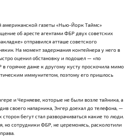
ной американской газеты «Нью-Йорк Таймс»
щение об аресте агентами ФБР двух советских
закладке» отправился атташе советского
якин. На момент задержания контейнера у него в
быстро оценил обстановку и подошел — «по
 в горячке даже к другому кусту проскочила мимо
атическим иммунитетом, поэтому его пришлось
гере и Черняеве, которые не были возле тайника, а
див своего напарника, Энгер доехал до телефона, —
ех сторон бегут стал разворачиваться какие то люди.
я, но сотрудники ФБР, не церемонясь, расколотили
права.