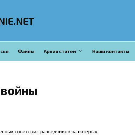
NIE.NET
сье
Файлы
Архив статей
Наши контакты
 войны
енных советских разведчиков на пятерых