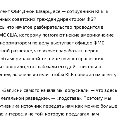
гент ФБР Джон Шварц, все — сотрудники КГБ. В
анных советских граждан директором ФБР
ь, что начатое разбирательство проводится в
ВМС США, которому помогают некие американские
 информатором по делу выступает офицер ФМС
ской разведке, что «хочет заработать перед
я об американской технике поиска вражеских
 говорили, что снабжали его действительно
е», но очень хотели, чтобы КГБ поверил их агенту.
е «Записки самого начала мы допускали, — что здесь
елегальной разведки», — «подстава». Поэтому мы
ротивника источник передать нам как можно больше
с интерес, а не той, которую предлагал нам