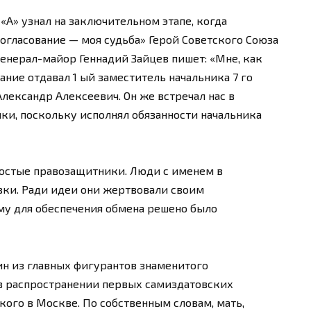
А» узнал на заключительном этапе, когда
огласование — моя судьба» Герой Советского Союза
генерал-майор Геннадий Зайцев пишет: «Мне, как
ние отдавал 1 ый заместитель начальника 7 го
лександр Алексеевич. Он же встречал нас в
и, поскольку исполнял обязанности начальника
ростые правозащитники. Люди с именем в
зки. Ради идеи они жертвовали своим
му для обеспечения обмена решено было
ин из главных фигурантов знаменитого
л в распространении первых самиздатовских
ого в Москве. По собственным словам, мать,