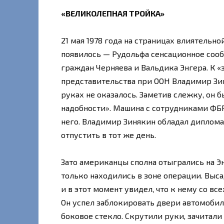
«ВЕЛИКОЛЕПНАЯ ТРОЙКА»
21 мая 1978 года на страницах влиятель
появилось — Рудольфа сенсационное сооб
граждан Черняева и Вальдика Энгера. К «
представительства при ООН Владимир Зин
руках не оказалось. Заметив слежку, он 
надобности». Машина с сотрудниками ФБР
него. Владимир Зинякин обладал диплом
отпустить в тот же день.
Зато американцы сполна отыгрались на Эн
только находились в зоне операции. Выса
и в этот момент увидел, что к нему со вс
Он успел заблокировать двери автомобил
боковое стекло. Скрутили руки, зачитали 