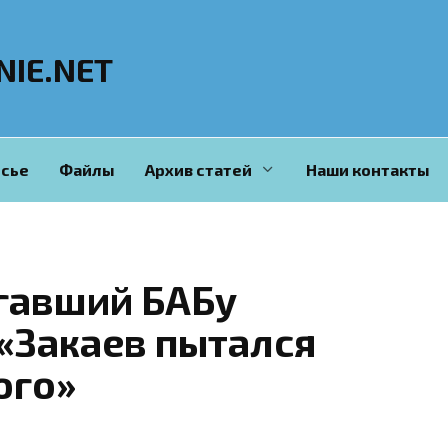
NIE.NET
сье
Файлы
Архив статей
Наши контакты
гавший БАБу
«Закаев пытался
ого»