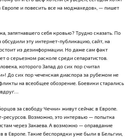
 Европе и повесить все на моджахедов», — пишет
а, запятнавшего себя кровью? Трудно сказать. По
обсудили эту интернет-публикацию, сайт, на
состоит из дезинформации. Но даже сам факт
ет о серьезном расколе среди сепаратистов.
овека, которого Запад до сих пор считал
»! До сих пор чеченская диаспора за рубежом не
фликты на всеобщее обозрение. Боевики старались
 вдруг…
борцов за свободу Чечни» живут сейчас в Европе.
т-ресурсов. Возможно, это интервью — попытка
стам через Закаева. А возможно — оправдание
в в Европе. Такие беспорядки уже были в Бельгии,