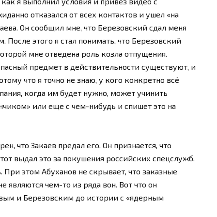
 как я выполнил условия и привез видео с
данно отказался от всех контактов и ушел «на
каева. Он сообщил мне, что Березовский сдал меня
 После этого я стал понимать, что Березовский
которой мне отведена роль козла отпущения.
опасный предмет в действительности существуют, и
отому что я точно не знаю, у кого конкретно всё
мпания, когда им будет нужно, может учинить
чиком» или еще с чем-нибудь и спишет это на
ен, что Закаев предал его. Он признается, что
 тот выдал это за покушения российских спецслужб.
. При этом Абуханов не скрывает, что заказные
не являются чем-то из ряда вон. Вот что он
евым и Березовским до истории с «ядерным