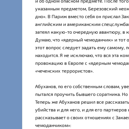
и об одном опасном предмете. После того
указанным предметом, Березовский неожи
дно». В Париж вместо себя он прислал За
английским и американским спецслужбам.
затеял какую-то очередную авантюру, в 
Думаю, что «ядерный чемоданчик» и тот 
этот вопрос следует задать ему самому, п
находится. Я не исключаю, что вся эта ко
провокацию в Европе с «ядерным чемодан
«чеченских террористов».
Абуханов, по его собственным словам, увер
пытался проучить бывшего соратника. Но
Теперь же Абуханов решил все рассказать
убийства и для него, и для его партнеров 
рассказывает о своих отношениях с Зака
чемоданчиком»: