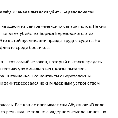
омбу: «Закаев пытался убить Березовского»
 на одном из сайтов чеченских сепаратистов. Некий
 попытке убийства Бориса Березовского, а их
Что в этой публикации правда, трудно судить. Но
нфликте среди боевиков.
 — тот самый человек, который пытался продать
вестия» упоминали о нем, когда пытались
ра Литвиненко. Его контакты с Березовским
ий заинтересовался неким ядерным устройством,
ялась. Вот как ее описывает сам Абуханов: «В ходе
го речь шла не только о «ядерном чемоданчике», но