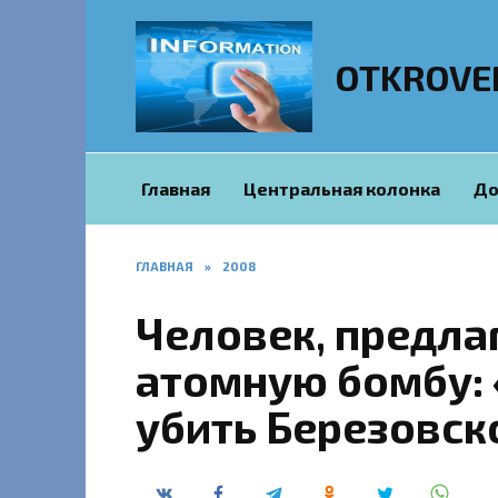
Перейти
к
содержанию
OTKROVE
Главная
Центральная колонка
До
ГЛАВНАЯ
»
2008
Человек, предла
атомную бомбу: 
убить Березовск