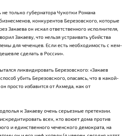
 не только губернатора Чукотки Романа
 бизнесменов, конкурентов Березовского, которые
рез Закаева он искал ответственного исполнителя,
оворил Закаеву, что нельзя устраивать убийства
блемы для чеченцев. Если есть необходимость с кем-
 дешевле сделать в России».
пытался ликвидировать Березовского: «Закаев
пособ убить Березовского, опасаясь, что в какой-
 он просто избавится от Ахмеда, как от
подполья к Закаеву очень серьезные претензии.
дискредитировать всех, кто воюет дома против
вного и единственного чеченского демократа, на
тому он и его шеф хотели (я уверен, сегодня хотят