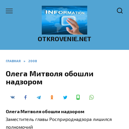
Перейти
к
содержанию
OTKROVENIE.NET
ГЛАВНАЯ
»
2008
Олега Митволя обошли
надзором
Олега Митволя обошли надзором
Заместитель главы Росприроднадзора лишился
полномочий