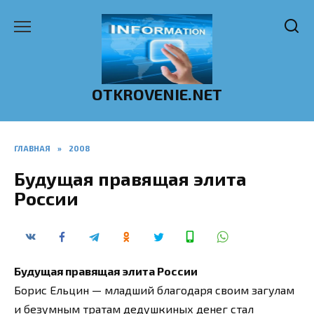
Перейти
к
содержанию
OTKROVENIE.NET
ГЛАВНАЯ
»
2008
Будущая правящая элита
России
Будущая правящая элита России
Борис Ельцин — младший благодаря своим загулам
и безумным тратам дедушкиных денег стал