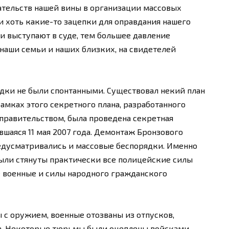
зательств нашей вины в организации массовых
и хоть какие-то зацепки для оправдания нашего
и выступают в суде, тем большее давление
 наши семьи и наших близких, на свидетелей
дки не были спонтанными. Существовал некий план
рамках этого секретного плана, разработанного
правительством, была проведена секретная
вшаяся 11 мая 2007 года. Демонтаж Бронзового
предусматривались и массовые беспорядки. Именно
 были стянуты практически все полицейские силы
же военные и силы народного гражданского
 с оружием, военные отозваны из отпусков,
а. Некоторые тюрьмы были оцеплены войсками.