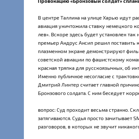
Провокацию «Бронзовый солдат» спла
В центре Таллина на улице Харью идут ра
авиация уничтожила ставку немецкого ко
лев». Вскоре здесь будет установлен так
премьер Андрус Ансип решил поставить кр
плазменном экране демонстрируют фильм,
советской авиации по фашистскому коман
красная тряпка для русскоязычных, об ин
Именно публичное несогласие с трактовк
Дмитрий Линтер считает главной причин
Бронзового солдата. С ним беседует корр
вопрос: Суд проходит весьма странно. Ск
затягиваются. Судья просто зачитывает
разговоров, в которых не звучит никаког