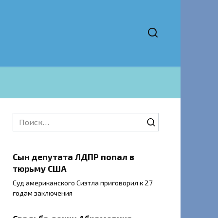
Search
for:
Сын депутата ЛДПР попал в
тюрьму США
Суд американского Сиэтла приговорил к 27
годам заключения