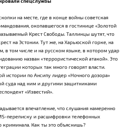
нировали спецслужбы
скопки на месте, где в конце войны советская
мандования, окопавшегося в гостинице «Золотой
 называемый Крест Свободы. Таллинцы шутят, что
ест на Эстонии. Тут же, на Харьюской горке, на
 в том числе и на русском языке, в котором удар
дованию назван «террористической атакой». Это
теграции которых так много говорят власти.
ой истории по Ансипу лидер «Ночного дозора»
ой суда над ним и другими защитниками
еспондент «Известий».
ладывается впечатление, что слушания намеренно
 SMS-переписку и расшифровки телефонных
о криминала. Как ты это объяснишь?