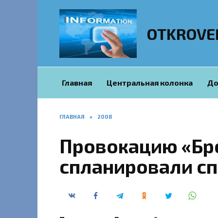
Перейти
к
содержанию
OTKROVE
Главная
Центральная колонка
До
ГЛАВНАЯ
»
2008
Провокацию «Бр
спланировали с