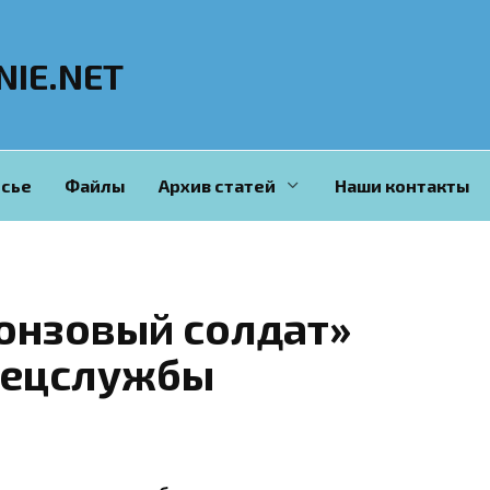
NIE.NET
сье
Файлы
Архив статей
Наши контакты
онзовый солдат»
пецслужбы