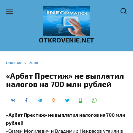
Перейти
к
содержанию
OTKROVENIE.NET
ГЛАВНАЯ
»
2008
«Арбат Престиж» не выплатил
налогов на 700 млн рублей
«Арбат Престиж» не выплатил налогов на 700 млн
рублей
«Семен Могилевич и Владимир Некрасов утаили в