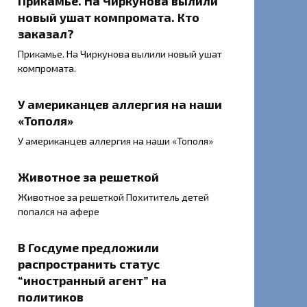
Прикамье. На Чиркунова вылили
новый ушат компромата. Кто
заказал?
Прикамье. На Чиркунова вылили новый ушат
компромата.
У американцев аллергия на наши
«Тополя»
У американцев аллергия на наши «Тополя»
Животное за решеткой
Животное за решеткой Похититель детей
попался на афере
В Госдуме предложили
распространить статус
“иностранный агент” на
политиков