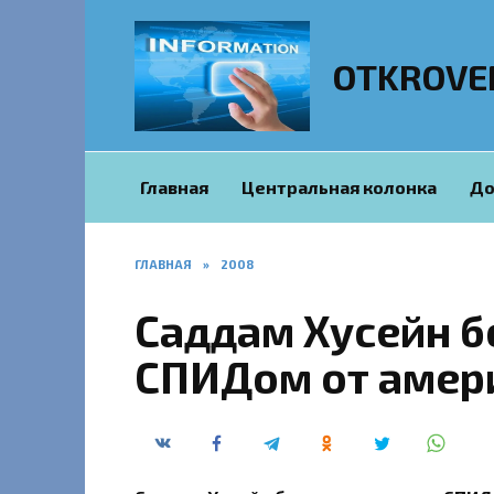
Перейти
к
содержанию
OTKROVE
Главная
Центральная колонка
До
ГЛАВНАЯ
»
2008
Саддам Хусейн б
СПИДом от амер