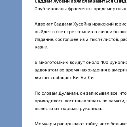
Саддам Хусейн боялся заразиться СПИД
Опубликованы фрагменты предсмертных 
Адвокат Саддама Хусейна иракский юрис
выйдет в свет трехтомник о жизни бывше
Издание, состоящее из 2 тысяч листов, ра
казни.
В многотомник войдут около 400 рукопис
адвокатом во время нахождения в амери
жизни, сообщает Би-Би-Си.
По словам Дулайми, он записывал все, чт
приходилось восстанавливать по памяти,
вынести из тюрьмы рукописи.
Мемуары раскрывают тайну, чего больше в