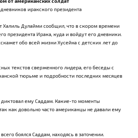
ом от американских солдат
дневников иракского президента
т Халиль Дулайми сообщил, что в скором времени
го президента Ирака, куда и войдут его дневники.
сскажет обо всей жизни Хусейна с детских лет до
ных текстов сверженного лидера, его беседы с
канской тюрьме и подробности последних месяцев
о диктовал ему Саддам. Какие-то моменты
 так как довольно часто американцы не давали ему
сего боялся Саддам, находясь в заточении.