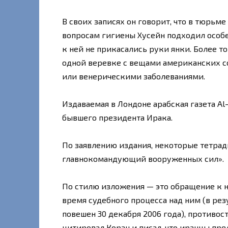
В своих записях он говорит, что в тюрьм
вопросам гигиены Хусейн подходил особе
к ней не прикасались руки янки. Более то
одной веревке с вещами американских со
или венерическими заболеваниями.
Издаваемая в Лондоне арабская газета Al
бывшего президента Ирака.
По заявлению издания, некоторые тетрад
главнокомандующий вооруженных сил».
По стилю изложения — это обращение к н
время судебного процесса над ним (в рез
повешен 30 декабря 2006 года), противо
цитировал Коран и писал, что иранцы пре