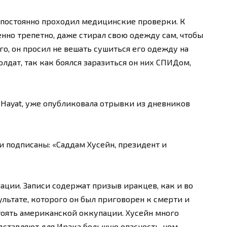
е постоянно проходил медицинские проверки. К
нно трепетно, даже стирал свою одежду сам, чтобы
го, он просил не вешать сушиться его одежду на
лдат, так как боялся заразиться он них СПИДом,
-Hayat, уже опубликовала отрывки из дневников
и подписаны: «Саддам Хусейн, президент и
ации. Записи содержат призыв иракцев, как и во
ультате, которого он был приговорен к смерти и
стоять американской оккупации. Хусейн много
дставляют для Ирака большую опасность, чем