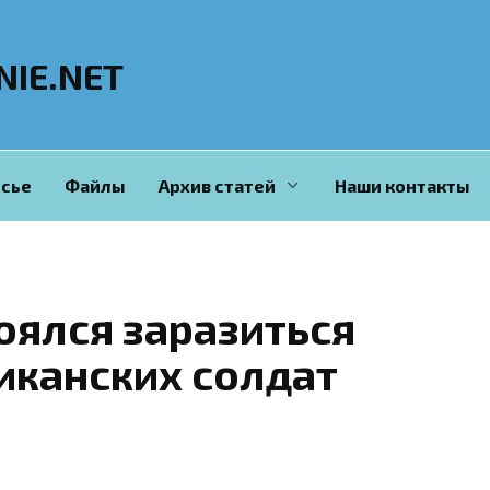
NIE.NET
сье
Файлы
Архив статей
Наши контакты
оялся заразиться
иканских солдат