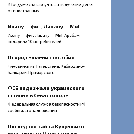
В Госдуме считают, что за получение денег
от иностранных
Ивану — фиг, Ливану — МиГ
Ивану — фиг, Ливану — МиГ Арабам
подарили 10 истребителей
Огород заменит пособия
Чиновники из Татарстана, Кабардино-
Балкарии, Приморского
ФСБ задержала украинского
шпиона в Севастополе
Федеральная служба безопасности РФ
сообщила о задержании
Последняя тайна Кущевки: в
морг вместо Цапка могли