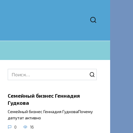
Search
for:
Семейный бизнес Геннадия
Гудкова
Семейный бизнес Геннадия ГудковаПочему
депутат активно
0
16