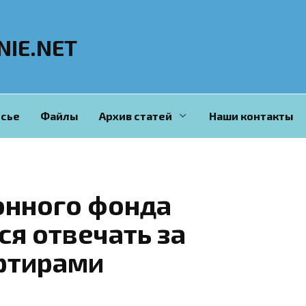
NIE.NET
сье
Файлы
Архив статей
Наши контакты
онного фонда
ся отвечать за
ртирами