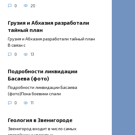
0
20
Грузия и Абхазия разработали
тайный план
Грузия и Абхазия разработали тайный план
В связи с
0
13
Подробности ликвидации
Басаева (фото)
Подробности ликвидации Басаева
(фото)Пока боевики спали
0
11
Геология в Звенигороде
Звенигород входит в число самых
старейших и красивых