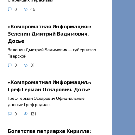
0
46
«Компроматная Информация»:
Зеленин Дмитрий Вадимович.
Досье
Зеленин Дмитрий Вадимович — губернатор
Тверской
0
81
«Компроматная Информация»:
Греф Герман Оскарович. Досье
Греф Герман Оскарович Официальные
данные Греф родился
0
121
Богатства патриарха Кирилла: