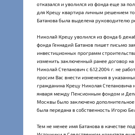
отказался и уволился из фонда еще за по
для Крецу квартира личным решением то
Батанова была выделена руководителю р
Николай Крецу уволился из фонда 6 декаб
фонда Геннадий Батанов пишет письмо з
инвестиционных программ строительства
изменить заключенный ранее договор на 
Николай Степанович с 6.12.2004 г. не ра
просим Вас внести изменения в указанны
гражданина Крецу Николая Степановича н
января между Пенсионным фондом и Деп
Москвы было заключено дополнительное 
была передана в собственность Игорю Бе
Тем не менее имя Батанова в качестве по
Источники в Следственном комитете еще в 