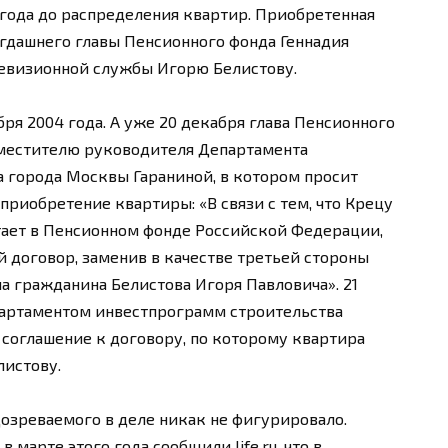
лгода до распределения квартир. Приобретенная
гдашнего главы Пенсионного фонда Геннадия
евизионной службы Игорю Белистову.
ря 2004 года. А уже 20 декабря глава Пенсионного
аместителю руководителя Департамента
 города Москвы Гараниной, в котором просит
приобретение квартиры: «В связи с тем, что Крецу
ботает в Пенсионном фонде Российской Федерации,
й договор, заменив в качестве третьей стороны
а гражданина Белистова Игоря Павловича». 21
артаментом инвестпрограмм строительства
соглашение к договору, по которому квартира
листову.
дозреваемого в деле никак не фигурировало.
марте этого года сообщили life.ru, что в