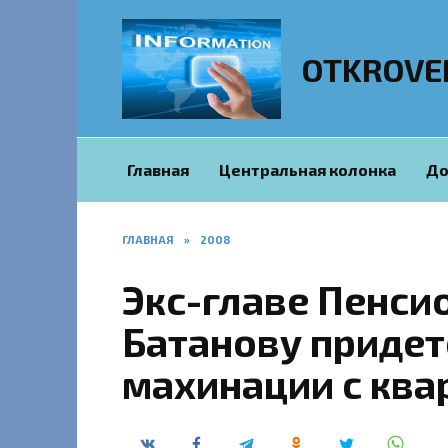
Перейти
к
содержанию
OTKROVE
Главная
Центральная колонка
До
ГЛАВНАЯ
»
2008
Экс-главе Пенси
Батанову придет
махинации с ква