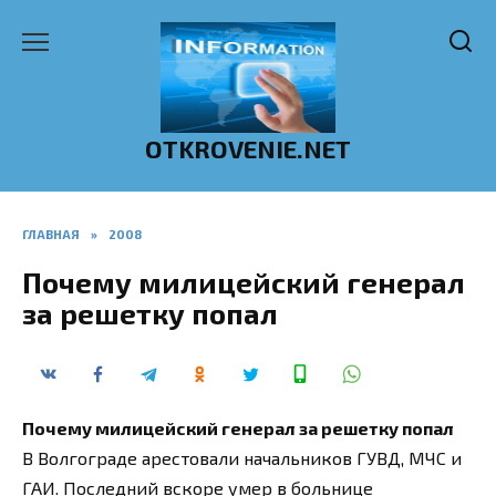
Перейти
к
содержанию
OTKROVENIE.NET
ГЛАВНАЯ
»
2008
Почему милицейский генерал
за решетку попал
Почему милицейский генерал за решетку попал
В Волгограде арестовали начальников ГУВД, МЧС и
ГАИ. Последний вскоре умер в больнице