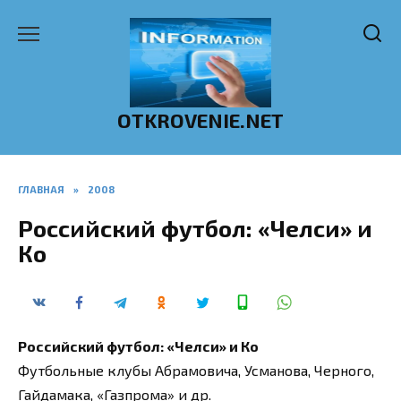
Перейти
к
содержанию
OTKROVENIE.NET
ГЛАВНАЯ
»
2008
Российский футбол: «Челси» и
Ко
Российский футбол: «Челси» и Ко
Футбольные клубы Абрамовича, Усманова, Черного,
Гайдамака, «Газпрома» и др.