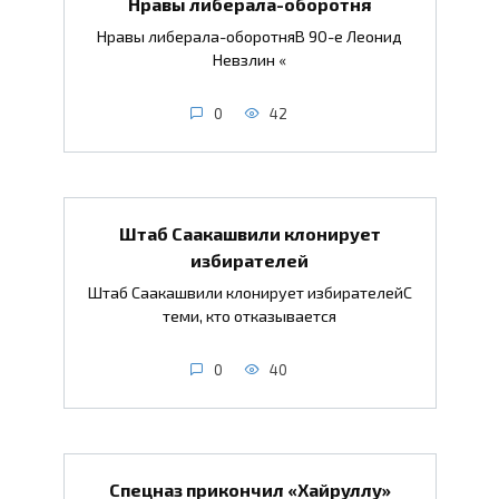
Нравы либерала-оборотня
Нравы либерала-оборотняВ 90-е Леонид
Невзлин «
0
42
Штаб Саакашвили клонирует
избирателей
Штаб Саакашвили клонирует избирателейС
теми, кто отказывается
0
40
Спецназ прикончил «Хайруллу»