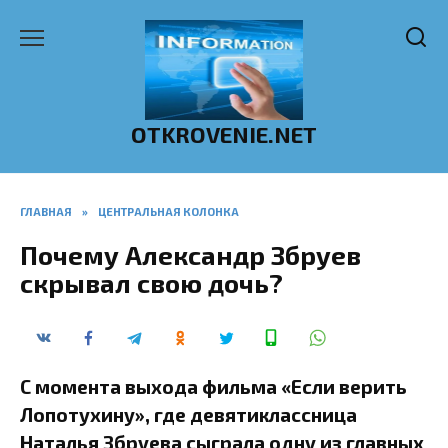
Перейти
к
содержанию
OTKROVENIE.NET
ГЛАВНАЯ
»
ЦЕНТРАЛЬНАЯ КОЛОНКА
Почему Александр Збруев
скрывал свою дочь?
С момента выхода фильма «Если верить
Лопотухину», где девятиклассница
Наталья Збруева сыграла одну из главных