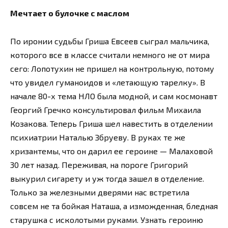
Мечтает о булочке с маслом
По иронии судьбы Гриша Евсеев сыграл мальчика,
которого все в классе считали немного не от мира
сего: Лопотухин не пришел на контрольную, потому
что увидел гуманоидов и «летающую тарелку». В
начале 80-х тема НЛО была модной, и сам космонавт
Георгий Гречко консультировал фильм Михаила
Козакова. Теперь Гриша шел навестить в отделении
психиатрии Наталью Збруеву. В руках те же
хризантемы, что он дарил ее героине — Малаховой
30 лет назад. Переживая, на пороге Григорий
выкурил сигарету и уж тогда зашел в отделение.
Только за железными дверями нас встретила
совсем не та бойкая Наташа, а изможденная, бледная
старушка с исколотыми руками. Узнать героиню