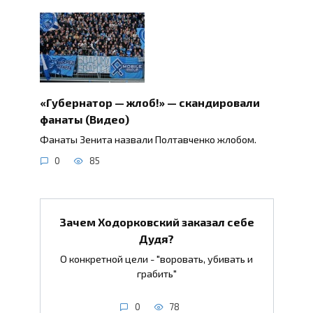
«Губернатор — жлоб!» — скандировали
фанаты (Видео)
Фанаты Зенита назвали Полтавченко жлобом.
0
85
Зачем Ходорковский заказал себе
Дудя?
О конкретной цели - "воровать, убивать и
грабить"
0
78